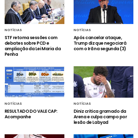
NOTÍCIAS
NOTÍCIAS
STF retoma sessões com
Após cancelar ataque,
debates sobre PCD e
Trump diz que negociará
ampliação da Lei Maria da
com o Irã na segunda (3)
Penha
NOTÍCIAS
NOTÍCIAS
RESULTADO DO VALE CAP:
Diniz critica gramado da
Acompanhe
Arena e culpa campo por
lesão de Labyad