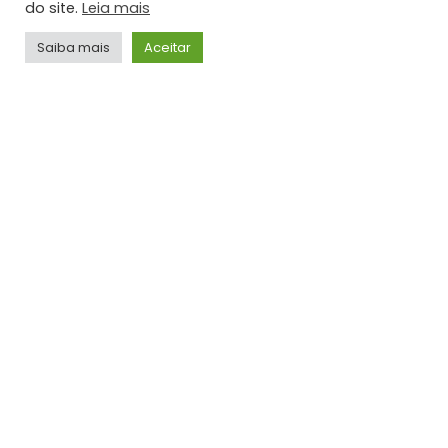
do site.
Leia mais
Saiba mais
Aceitar
VÍDEOS
Gusttavo Lima – Frases Tão Doídas (Embaixador
Acústico in Greece)
ADMIN
SIGA-NOS
0
Likes
Seguidores