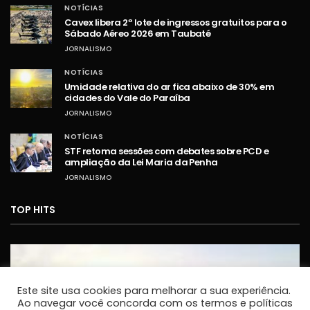
NOTÍCIAS
Cavex libera 2º lote de ingressos gratuitos para o
Sábado Aéreo 2026 em Taubaté
JORNALISMO
NOTÍCIAS
Umidade relativa do ar fica abaixo de 30% em
cidades do Vale do Paraíba
JORNALISMO
NOTÍCIAS
STF retoma sessões com debates sobre PCD e
ampliação da Lei Maria da Penha
JORNALISMO
TOP HITS
Este site usa cookies para melhorar a sua experiência.
Ao navegar você concorda com os termos e políticas