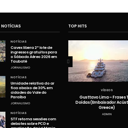
 NOTÍCIAS
TOP HITS
NOTÍCIAS
Cavex libera 2º lote de
ingressos gratuitos para
o Sábado Aéreo 2026 em
Taubaté
JORNALISMO
NOTÍCIAS
Umidade relativa do ar
fica abaixo de 30% em
VÍDEOS
VÍDEOS
cidades do Vale do
Hugo e Guilherme – Vazou na
Gusttavo Lima – Frases 
Paraíba
Braquiara
Doídas (Embaixador Acústi
JORNALISMO
Greece)
ADMIN
NOTÍCIAS
ADMIN
STF retoma sessões com
debates sobre PCD e