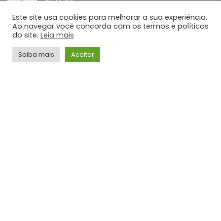
NOTÍCIAS
STF retoma sessões com debates sobre PCD e
Este site usa cookies para melhorar a sua experiência.
ampliação da Lei Maria da Penha
Ao navegar você concorda com os termos e políticas
JORNALISMO
do site.
Leia mais
TOP HITS
Saiba mais
Aceitar
VÍDEOS
Gusttavo Lima – Frases Tão Doídas (Embaixador