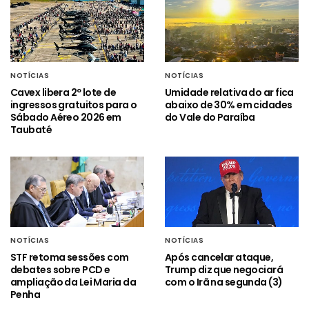
NOTÍCIAS
NOTÍCIAS
Cavex libera 2º lote de
Umidade relativa do ar fica
ingressos gratuitos para o
abaixo de 30% em cidades
Sábado Aéreo 2026 em
do Vale do Paraíba
Taubaté
NOTÍCIAS
NOTÍCIAS
STF retoma sessões com
Após cancelar ataque,
debates sobre PCD e
Trump diz que negociará
ampliação da Lei Maria da
com o Irã na segunda (3)
Penha