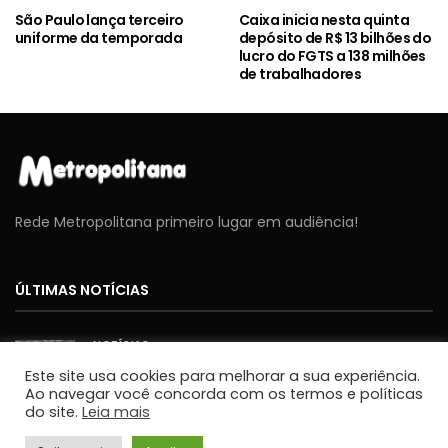
São Paulo lança terceiro
Caixa inicia nesta quinta
uniforme da temporada
depósito de R$ 13 bilhões do
lucro do FGTS a 138 milhões
de trabalhadores
Rede Metropolitana primeiro lugar em audiência!
ÚLTIMAS NOTÍCIAS
NOTÍCIAS
Cavex libera 2º lote de ingressos gratuitos para o
Este site usa cookies para melhorar a sua experiência.
Sábado Aéreo 2026 em Taubaté
Ao navegar você concorda com os termos e políticas
JORNALISMO
do site.
Leia mais
NOTÍCIAS