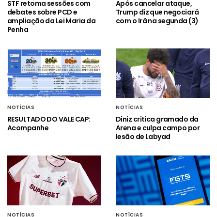
STF retoma sessões com
Após cancelar ataque,
debates sobre PCD e
Trump diz que negociará
ampliação da Lei Maria da
com o Irã na segunda (3)
Penha
NOTÍCIAS
NOTÍCIAS
RESULTADO DO VALE CAP:
Diniz critica gramado da
Acompanhe
Arena e culpa campo por
lesão de Labyad
NOTÍCIAS
NOTÍCIAS