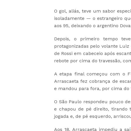
O gol, aliás, teve um sabor espe
isoladamente — o estrangeiro q
aos 95, deixando o argentino Doval
Depois, o primeiro tempo tev
protagonizadas pelo volante Luiz 
de Rossi em cabeceio após escante
rebote por cima do travessão, com
A etapa final começou com o Fl
Arrascaeta fez cobrança de esca
e mandou para fora, por cima do 
O São Paulo respondeu pouco depo
e chapou de pé direito, tirando 
jogada e, de pé esquerdo, arrisco
Aos 18, Arrascaeta impediu a s