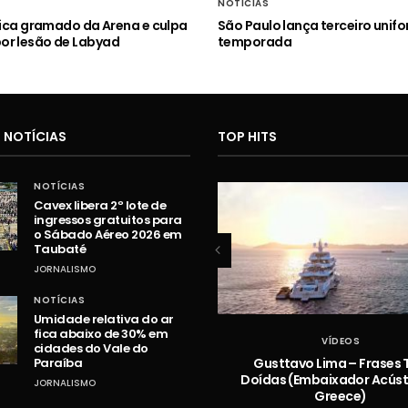
NOTÍCIAS
itica gramado da Arena e culpa
São Paulo lança terceiro unif
or lesão de Labyad
temporada
 NOTÍCIAS
TOP HITS
NOTÍCIAS
Cavex libera 2º lote de
ingressos gratuitos para
o Sábado Aéreo 2026 em
Taubaté
JORNALISMO
NOTÍCIAS
Umidade relativa do ar
fica abaixo de 30% em
VÍDEOS
VÍDEOS
cidades do Vale do
Hugo e Guilherme – Vazou na
Gusttavo Lima – Frases 
Paraíba
Braquiara
Doídas (Embaixador Acústi
JORNALISMO
Greece)
ADMIN