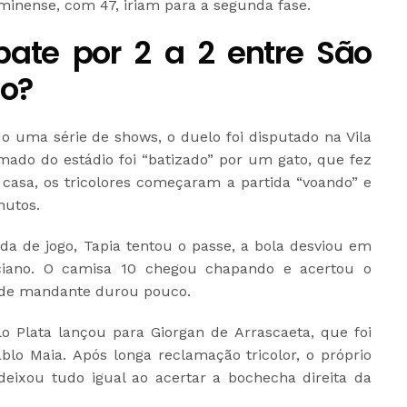
minense, com 47, iriam para a segunda fase.
ate por 2 a 2 entre São
go?
uma série de shows, o duelo foi disputado na Vila
ado do estádio foi “batizado” por um gato, que fez
asa, os tricolores começaram a partida “voando” e
nutos.
ída de jogo, Tapia tentou o passe, a bola desviou em
ciano. O camisa 10 chegou chapando e acertou o
dade mandante durou pouco.
o Plata lançou para Giorgan de Arrascaeta, que foi
lo Maia. Após longa reclamação tricolor, o próprio
deixou tudo igual ao acertar a bochecha direita da