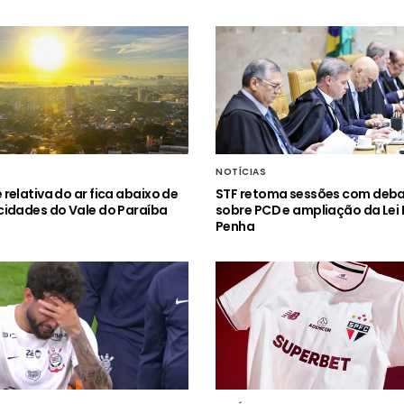
NOTÍCIAS
relativa do ar fica abaixo de
STF retoma sessões com deb
idades do Vale do Paraíba
sobre PCD e ampliação da Lei
Penha