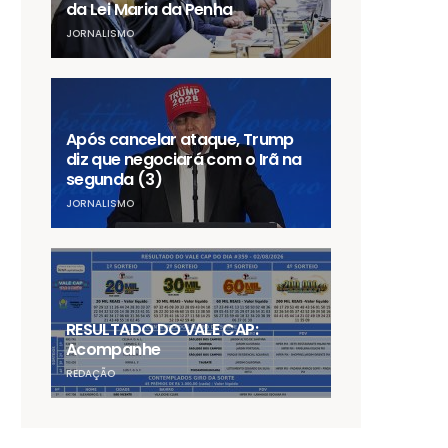
da Lei Maria da Penha
JORNALISMO
Após cancelar ataque, Trump
diz que negociará com o Irã na
segunda (3)
JORNALISMO
RESULTADO DO VALE CAP:
Acompanhe
REDAÇÃO