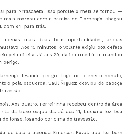
cial para Arrascaeta. Isso porque o meia se tornou —
ue mais marcou com a camisa do Flamengo: chegou
, com 94, para trás.
e apenas mais duas boas oportunidades, ambas
Gustavo. Aos 15 minutos, o volante exigiu boa defesa
io pela direita. Já aos 29, da intermediária, mandou
 perigo.
amengo levando perigo. Logo no primeiro minuto,
nteio pela esquerda, Saúl Ñíguez desviou de cabeça
travessão.
is. Aos quatro, Ferreirinha recebeu dentro da área
tinta da trave esquerda. Já aos 11, Luciano fez boa
u de longe, jogando por cima do travessão.
aída de bola e acionou Emerson Royal, que fez bom