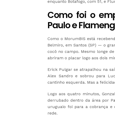
enquanto Botafogo, com 51, e Flu
Como foi o emp
Paulo e Flamen
Como o MorumBIS está recebendo 
Belmiro, em Santos (SP) — o gram
cocô no campo. Mesmo longe de c
abriram o placar logo aos dois mi
Erick Pulgar se atrapalhou na sa
Alex Sandro e sobrou para Lu
cantinho esquerda. Mas a felici
Logo aos quatro minutos, Gonzal
derrubado dentro da área por Pab
uruguaio foi para a cobrança e 
rede.