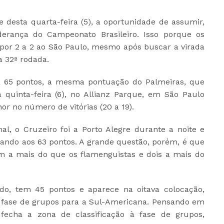
 desta quarta-feira (5), a oportunidade de assumir,
iderança do Campeonato Brasileiro. Isso porque os
or 2 a 2 ao São Paulo, mesmo após buscar a virada
a 32ª rodada.
a 65 pontos, a mesma pontuação do Palmeiras, que
 quinta-feira (6), no Allianz Parque, em São Paulo
or no número de vitórias (20 a 19).
nal, o Cruzeiro foi a Porto Alegre durante a noite e
ando aos 63 pontos. A grande questão, porém, é que
um a mais do que os flamenguistas e dois a mais do
lado, tem 45 pontos e aparece na oitava colocação,
 à fase de grupos para a Sul-Americana. Pensando em
 fecha a zona de classificação à fase de grupos,