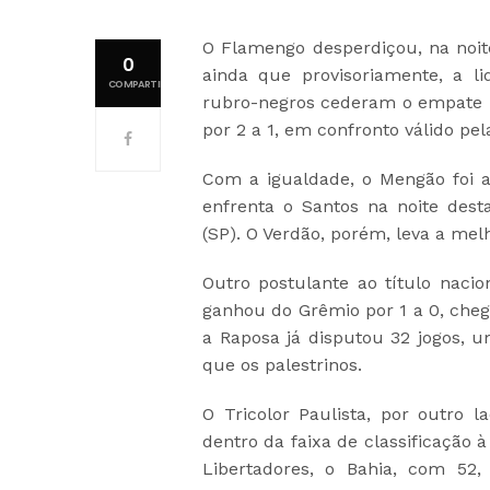
O Flamengo desperdiçou, na noite
0
ainda que provisoriamente, a l
COMPARTILHAMENTOS
rubro-negros cederam o empate p
por 2 a 1, em confronto válido pel
Com a igualdade, o Mengão foi 
enfrenta o Santos na noite desta
(SP). O Verdão, porém, leva a melh
Outro postulante ao título nacio
ganhou do Grêmio por 1 a 0, cheg
a Raposa já disputou 32 jogos, 
que os palestrinos.
O Tricolor Paulista, por outro 
dentro da faixa de classificação
Libertadores, o Bahia, com 52,