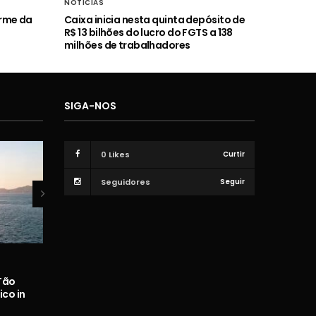
NOTÍCIAS
orme da
Caixa inicia nesta quinta depósito de
R$ 13 bilhões do lucro do FGTS a 138
milhões de trabalhadores
SIGA-NOS
0
Likes
Curtir
Seguidores
Seguir
VÍDEOS
Tão
Zé Neto e Cristiano – Barulho do
Hugo e Guil
co in
Foguete
Br
ADMIN