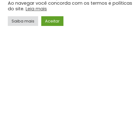
Ao navegar você concorda com os termos e políticas
JORNALISMO
do site.
Leia mais
TOP HITS
Saiba mais
Aceitar
VÍDEOS
Gusttavo Lima – Frases Tão Doídas (Embaixador
Acústico in Greece)
ADMIN