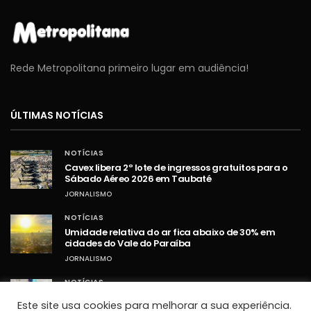
Rede Metropolitana primeiro lugar em audiência!
ÚLTIMAS NOTÍCIAS
NOTÍCIAS
Cavex libera 2º lote de ingressos gratuitos para o
Sábado Aéreo 2026 em Taubaté
JORNALISMO
NOTÍCIAS
Umidade relativa do ar fica abaixo de 30% em
cidades do Vale do Paraíba
JORNALISMO
NOTÍCIAS
STF retoma sessões com debates sobre PCD e
Este site usa cookies para melhorar a sua experiência.
ampliação da Lei Maria da Penha