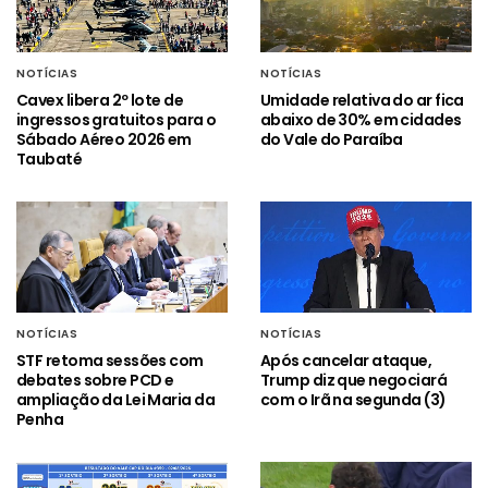
NOTÍCIAS
NOTÍCIAS
Cavex libera 2º lote de
Umidade relativa do ar fica
ingressos gratuitos para o
abaixo de 30% em cidades
Sábado Aéreo 2026 em
do Vale do Paraíba
Taubaté
NOTÍCIAS
NOTÍCIAS
STF retoma sessões com
Após cancelar ataque,
debates sobre PCD e
Trump diz que negociará
ampliação da Lei Maria da
com o Irã na segunda (3)
Penha