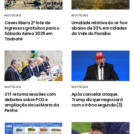
NOTÍCIAS
NOTÍCIAS
Cavex libera 2º lote de
Umidade relativa do ar fica
ingressos gratuitos para o
abaixo de 30% em cidades
Sábado Aéreo 2026 em
do Vale do Paraíba
Taubaté
NOTÍCIAS
NOTÍCIAS
STF retoma sessões com
Após cancelar ataque,
debates sobre PCD e
Trump diz que negociará
ampliação da Lei Maria da
com o Irã na segunda (3)
Penha