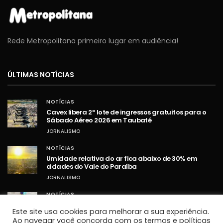
Rede Metropolitana primeiro lugar em audiência!
ÚLTIMAS NOTÍCIAS
NOTÍCIAS
Cavex libera 2º lote de ingressos gratuitos para o
Sábado Aéreo 2026 em Taubaté
JORNALISMO
NOTÍCIAS
Umidade relativa do ar fica abaixo de 30% em
cidades do Vale do Paraíba
JORNALISMO
NOTÍCIAS
STF retoma sessões com debates sobre PCD e
Este site usa cookies para melhorar a sua experiência.
ampliação da Lei Maria da Penha
Ao navegar você concorda com os termos e políticas