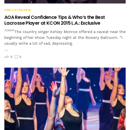
SEM CATEGORIA
AOA Reveal Confidence Tips & Who’s the Best
Lacrosse Player at KCON 2015 L.A.: Exclusive
ADMIN
The country singer Ashley Monroe offered a caveat near the
beginning of her show Tuesday night at the Bowery Ballroom. “I
usually write a lot of sad, depressing.
…
0
5