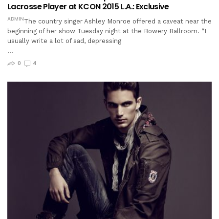
Lacrosse Player at KCON 2015 L.A.: Exclusive
ADMIN
The country singer Ashley Monroe offered a caveat near the
beginning of her show Tuesday night at the Bowery Ballroom. “I
usually write a lot of sad, depressing
…
0
4