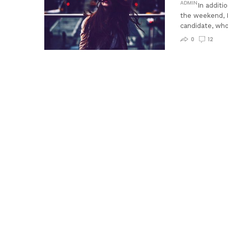
ADMIN
In additi
the weekend, K
candidate, wh
0
12