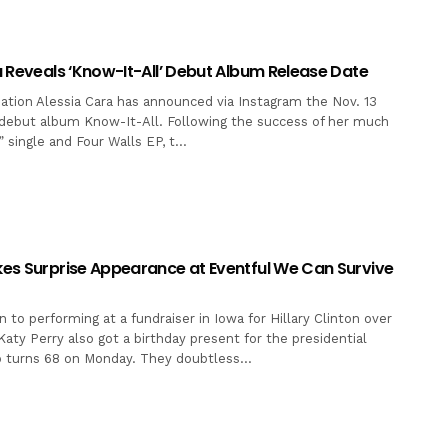
 Reveals ‘Know-It-All’ Debut Album Release Date
sation Alessia Cara has announced via Instagram the Nov. 13
 debut album Know-It-All. Following the success of her much
 single and Four Walls EP, t…
es Surprise Appearance at Eventful We Can Survive
on to performing at a fundraiser in Iowa for Hillary Clinton over
aty Perry also got a birthday present for the presidential
o turns 68 on Monday. They doubtless…