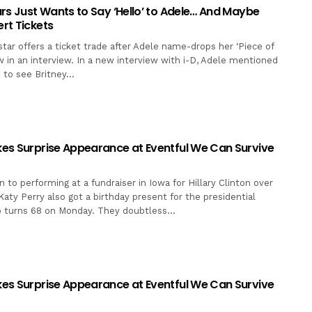
rs Just Wants to Say ‘Hello’ to Adele… And Maybe
rt Tickets
tar offers a ticket trade after Adele name-drops her ‘Piece of
 in an interview. In a new interview with i-D, Adele mentioned
e to see Britney…
es Surprise Appearance at Eventful We Can Survive
on to performing at a fundraiser in Iowa for Hillary Clinton over
aty Perry also got a birthday present for the presidential
o turns 68 on Monday. They doubtless…
es Surprise Appearance at Eventful We Can Survive