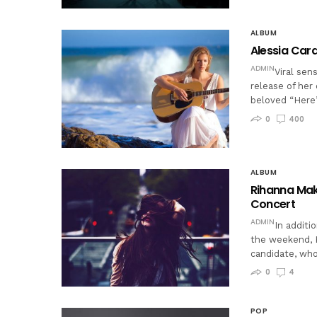
ALBUM
Alessia Cara
ADMIN
Viral sen
release of her
beloved “Here”
0
400
ALBUM
Rihanna Mak
Concert
ADMIN
In additi
the weekend, K
candidate, wh
0
4
POP