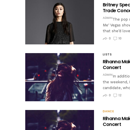
Britney Spea
Trade Conce
ADMIN
The pop s
Me‘ Vegas show
that she’d lov
0
10
LISTS
Rihanna Mak
Concert
ADMIN
In additi
the weekend, K
candidate, wh
0
12
DANCE
Rihanna Mak
Concert