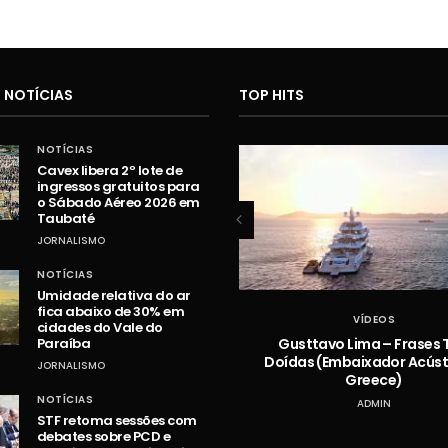
 NOTÍCIAS
TOP HITS
NOTÍCIAS
Cavex libera 2º lote de
ingressos gratuitos para
o Sábado Aéreo 2026 em
Taubaté
JORNALISMO
NOTÍCIAS
Umidade relativa do ar
fica abaixo de 30% em
VÍDEOS
VÍDEOS
cidades do Vale do
Hugo e Guilherme – Vazou na
Gusttavo Lima – Frases 
Paraíba
Braquiara
Doídas (Embaixador Acústi
JORNALISMO
Greece)
ADMIN
NOTÍCIAS
ADMIN
STF retoma sessões com
debates sobre PCD e