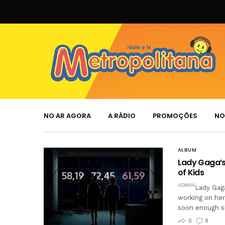
NO AR AGORA
A RÁDIO
PROMOÇÕES
NO
ALBUM
Lady Gaga’s 
of Kids
ADMIN
Lady Gaga
working on her 
soon enough sh
0
8