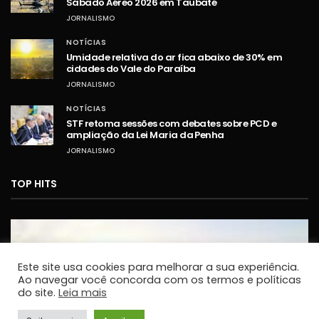
Sábado Aéreo 2026 em Taubaté
JORNALISMO
NOTÍCIAS
Umidade relativa do ar fica abaixo de 30% em
cidades do Vale do Paraíba
JORNALISMO
NOTÍCIAS
STF retoma sessões com debates sobre PCD e
ampliação da Lei Maria da Penha
JORNALISMO
TOP HITS
Este site usa cookies para melhorar a sua experiência.
Ao navegar você concorda com os termos e políticas
do site.
Leia mais