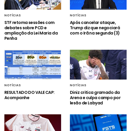
NOTÍCIAS
NOTÍCIAS
STF retoma sessões com
Após cancelar ataque,
debates sobre PCD e
Trump diz que negociará
ampliação da Lei Maria da
com o Irã na segunda (3)
Penha
NOTÍCIAS
NOTÍCIAS
RESULTADO DO VALE CAP:
Diniz critica gramado da
Acompanhe
Arena e culpa campo por
lesão de Labyad