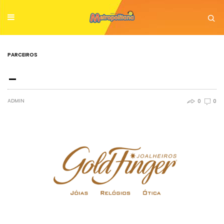
PARCEIROS
_
ADMIN
0
0