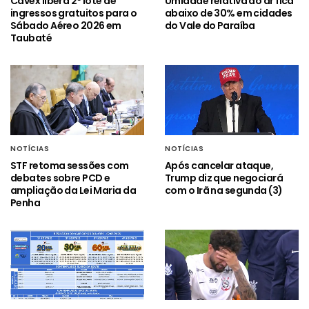
Cavex libera 2º lote de
Umidade relativa do ar fica
ingressos gratuitos para o
abaixo de 30% em cidades
Sábado Aéreo 2026 em
do Vale do Paraíba
Taubaté
NOTÍCIAS
NOTÍCIAS
STF retoma sessões com
Após cancelar ataque,
debates sobre PCD e
Trump diz que negociará
ampliação da Lei Maria da
com o Irã na segunda (3)
Penha