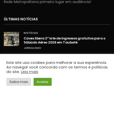
Rede Metropolitana primeiro lugar em audiência!
ÚLTIMAS NOTÍCIAS
NOTÍCIAS
Cavex libera 2º lote de ingressos gratuitos para o
Sábado Aéreo 2026 em Taubaté
JORNALISMO
NOTÍCIAS
Umidade relativa do ar fica abaixo de 30% em
Este site usa cookies para melhorar a sua experiência.
cidades do Vale do Paraíba
Ao navegar você concorda com os termos e políticas
do site.
Leia mais
JORNALISMO
NOTÍCIAS
Saiba mais
Aceitar
STF retoma sessões com debates sobre PCD e
ampliação da Lei Maria da Penha
JORNALISMO
TOP HITS