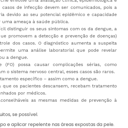
che envolve uma avaliação clínica, epidemiológica e
os casos de infecção devem ser comunicados, pois a
ria devido ao seu potencial epidêmico e capacidade
r uma ameaça à saúde pública.
ícil distinguir os seus sintomas com os da dengue, a
s que promovem a detecção e prevenção de doenças)
trole dos casos. O diagnóstico aumenta a suspeita
permite uma análise laboratorial que pode revelar
 ou a dengue.
 (FO) possa causar complicações sérias, como
am o sistema nervoso central, esses casos são raros.
atamento específico – assim como a dengue.
a que os pacientes descansem, recebam tratamento
anhados por médicos.
 aconselháveis as mesmas medidas de prevenção à
tos, se possível.
o e aplicar repelente nas áreas expostas da pele.