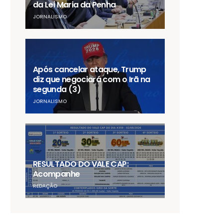
da Lei Maria da Penha
JORNALISMO
Após cancelar ataque, Trump
diz que negociará com o Irã na
segunda (3)
JORNALISMO
RESULTADO DO VALE CAP:
Acompanhe
REDAÇÃO