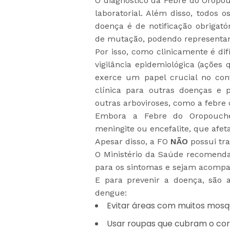
O diagnóstico da Febre do Oropou
laboratorial. Além disso, todos 
doença é de notificação obrigató
de mutação, podendo representa
Por isso, como clinicamente é dif
vigilância epidemiológica (açõe
exerce um papel crucial no con
clínica para outras doenças e 
outras arboviroses, como a febre
Embora a Febre do Oropouche
meningite ou encefalite, que afet
Apesar disso, a FO
NÃO
possui tr
O Ministério da Saúde recomend
para os sintomas e sejam acomp
E para prevenir a doença, são
dengue:
Evitar áreas com muitos mosqui
Usar roupas que cubram o corp