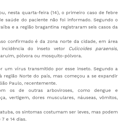
u, nesta quarta-feira (14), o primeiro caso de febre
de saúde do paciente não foi informado. Segundo o
raíba e a região bragantina registraram seis casos da
aso confirmado é da zona norte da cidade, em área
incidência do inseto vetor
Culicoides paraensis
,
ruim, pólvora ou mosquito-pólvora.
r um vírus transmitido por esse inseto. Segundo a
a à região Norte do país, mas começou a se expandir
e São Paulo, recentemente.
om os de outras arboviroses, como dengue e
ça, vertigem, dores musculares, náuseas, vômitos,
batuba, os sintomas costumam ser leves, mas podem
7 e 14 dias.