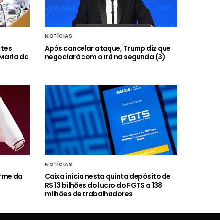
NOTÍCIAS
ates
Após cancelar ataque, Trump diz que
 Maria da
negociará com o Irã na segunda (3)
NOTÍCIAS
orme da
Caixa inicia nesta quinta depósito de
R$ 13 bilhões do lucro do FGTS a 138
milhões de trabalhadores