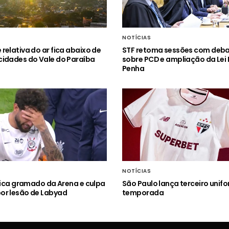
NOTÍCIAS
relativa do ar fica abaixo de
STF retoma sessões com deb
idades do Vale do Paraíba
sobre PCD e ampliação da Lei
Penha
NOTÍCIAS
itica gramado da Arena e culpa
São Paulo lança terceiro unif
or lesão de Labyad
temporada