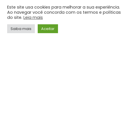
TOP HITS
Este site usa cookies para melhorar a sua experiência.
Ao navegar você concorda com os termos e políticas
do site.
Leia mais
Saiba mais
Aceitar
VÍDEOS
Gusttavo Lima – Frases Tão Doídas (Embaixador
Acústico in Greece)
ADMIN
SIGA-NOS