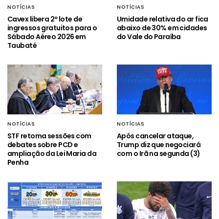
NOTÍCIAS
NOTÍCIAS
Cavex libera 2º lote de
Umidade relativa do ar fica
ingressos gratuitos para o
abaixo de 30% em cidades
Sábado Aéreo 2026 em
do Vale do Paraíba
Taubaté
NOTÍCIAS
NOTÍCIAS
STF retoma sessões com
Após cancelar ataque,
debates sobre PCD e
Trump diz que negociará
ampliação da Lei Maria da
com o Irã na segunda (3)
Penha