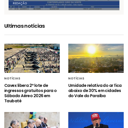
REDAÇÃO
Ultimas notícias
NOTÍCIAS
NOTÍCIAS
Cavex libera 2º lote de
Umidade relativa do ar fica
ingressos gratuitos para o
abaixo de 30% em cidades
Sábado Aéreo 2026 em
do Vale do Paraíba
Taubaté