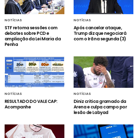
NOTÍCIAS
NOTÍCIAS
STF retoma sessões com
Após cancelar ataque,
debates sobre PCD e
Trump diz que negociará
ampliação da Lei Maria da
com o Irã na segunda (3)
Penha
NOTÍCIAS
NOTÍCIAS
RESULTADO DO VALE CAP:
Diniz critica gramado da
Acompanhe
Arena e culpa campo por
lesão de Labyad