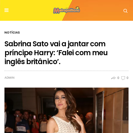
NOTÍCIAS
Sabrina Sato vai a jantar com
príncipe Harry: ‘Falei com meu
inglês britânico’.
ADMIN
0
0