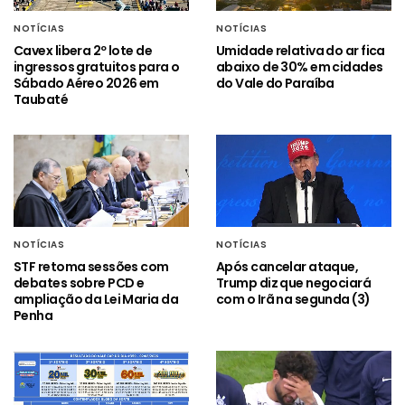
NOTÍCIAS
NOTÍCIAS
Cavex libera 2º lote de
Umidade relativa do ar fica
ingressos gratuitos para o
abaixo de 30% em cidades
Sábado Aéreo 2026 em
do Vale do Paraíba
Taubaté
NOTÍCIAS
NOTÍCIAS
STF retoma sessões com
Após cancelar ataque,
debates sobre PCD e
Trump diz que negociará
ampliação da Lei Maria da
com o Irã na segunda (3)
Penha