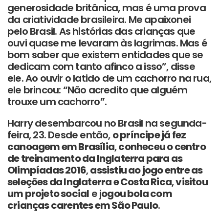
generosidade britânica, mas é uma prova
da criatividade brasileira. Me apaixonei
pelo Brasil. As histórias das crianças que
ouvi quase me levaram às lagrimas. Mas é
bom saber que existem entidades que se
dedicam com tanto afinco a isso”, disse
ele. Ao ouvir o latido de um cachorro na rua,
ele brincou: “Não acredito que alguém
trouxe um cachorro”.
Harry desembarcou no Brasil na segunda-
feira, 23. Desde então,
o príncipe já fez
canoagem em Brasília
,
conheceu o centro
de treinamento da Inglaterra para as
Olimpíadas 2016
,
assistiu ao jogo entre as
seleções da Inglaterra e Costa Rica
,
visitou
um projeto social
e j
ogou bola com
crianças carentes em São Paulo
.