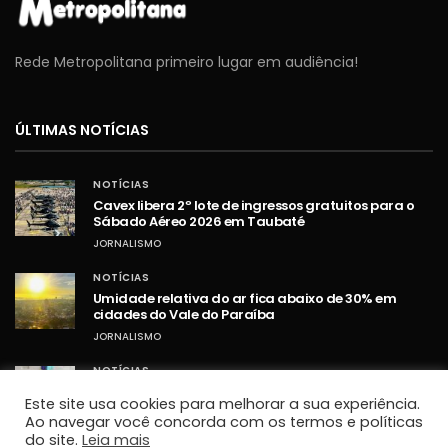
Rede Metropolitana primeiro lugar em audiência!
ÚLTIMAS NOTÍCIAS
NOTÍCIAS
Cavex libera 2º lote de ingressos gratuitos para o
Sábado Aéreo 2026 em Taubaté
JORNALISMO
NOTÍCIAS
Umidade relativa do ar fica abaixo de 30% em
cidades do Vale do Paraíba
JORNALISMO
NOTÍCIAS
STF retoma sessões com debates sobre PCD e
Este site usa cookies para melhorar a sua experiência.
ampliação da Lei Maria da Penha
Ao navegar você concorda com os termos e políticas
JORNALISMO
do site.
Leia mais