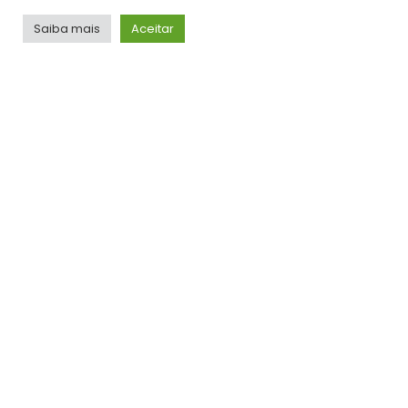
TOP HITS
Saiba mais
Aceitar
VÍDEOS
Gusttavo Lima – Frases Tão Doídas (Embaixador
Acústico in Greece)
ADMIN