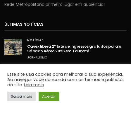
Rede Metropolitana primeiro lugar em audiência!
ÚLTIMAS NOTÍCIAS
NOTÍCIAS
Cavex libera 2º lote de ingressos gratuitos para o
Sábado Aéreo 2026 em Taubaté
JORNALISMO
NOTÍCIAS
Umidade relativa do ar fica abaixo de 30% em
Este site usa cookies para melhorar a sua experiência.
cidades do Vale do Paraíba
Ao navegar você concorda com os termos e políticas
do site.
Leia mais
JORNALISMO
NOTÍCIAS
Saiba mais
Aceitar
STF retoma sessões com debates sobre PCD e
ampliação da Lei Maria da Penha
JORNALISMO
TOP HITS