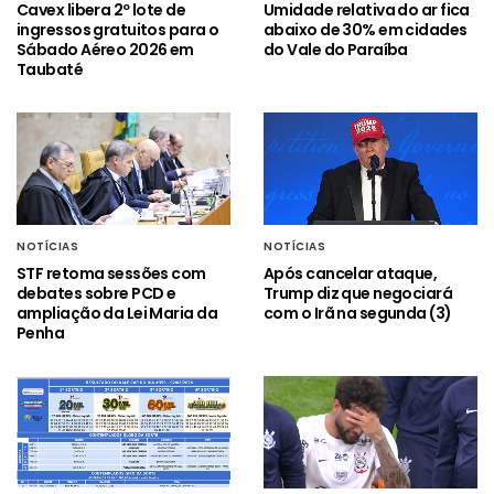
Cavex libera 2º lote de
Umidade relativa do ar fica
ingressos gratuitos para o
abaixo de 30% em cidades
Sábado Aéreo 2026 em
do Vale do Paraíba
Taubaté
NOTÍCIAS
NOTÍCIAS
STF retoma sessões com
Após cancelar ataque,
debates sobre PCD e
Trump diz que negociará
ampliação da Lei Maria da
com o Irã na segunda (3)
Penha