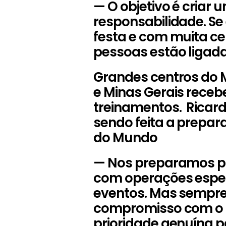
— O objetivo é criar
responsabilidade. S
festa e com muita ce
pessoas estão ligad
Grandes centros do M
e Minas Gerais rece
treinamentos. Ricar
sendo feita a prepa
do Mundo
— Nos preparamos pa
com operações especi
eventos. Mas sempre
compromisso com o 
prioridade genuína 