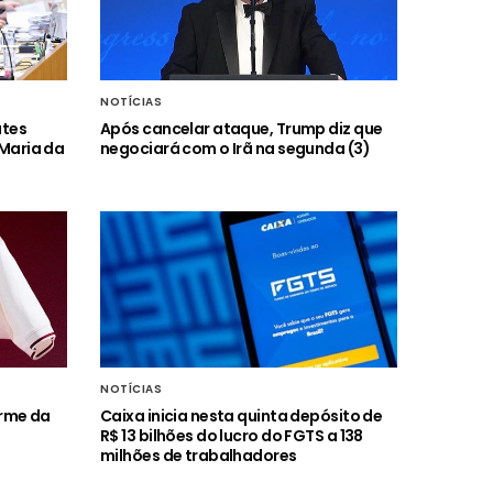
NOTÍCIAS
ates
Após cancelar ataque, Trump diz que
 Maria da
negociará com o Irã na segunda (3)
NOTÍCIAS
orme da
Caixa inicia nesta quinta depósito de
R$ 13 bilhões do lucro do FGTS a 138
milhões de trabalhadores