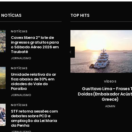
 NOTÍCIAS
TOP HITS
NOTÍCIAS
Cavex libera 2º lote de
ingressos gratuitos para
o Sábado Aéreo 2026 em
Taubaté
JORNALISMO
NOTÍCIAS
Umidade relativa do ar
fica abaixo de 30% em
VÍDEOS
VÍDEOS
cidades do Vale do
Hugo e Guilherme – Vazou na
Gusttavo Lima – Frases 
Paraíba
Braquiara
Doídas (Embaixador Acústi
JORNALISMO
Greece)
ADMIN
NOTÍCIAS
ADMIN
STF retoma sessões com
debates sobre PCD e
ampliação da Lei Maria
da Penha
JORNALISMO