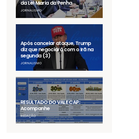
da Lei Maria da Penha
JORNALISMO
Após cancelar ataque, Trump
diz que negociará com o Irã na
segunda (3)
JORNALISMO
RESULTADO DO VALE CAP:
Acompanhe
REDAÇÃO