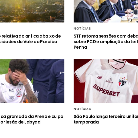
NOTÍCIAS
relativa do ar fica abaixo de
STF retoma sessões com deb
idades do Vale do Paraíba
sobre PCD e ampliação da Lei
Penha
NOTÍCIAS
itica gramado da Arena e culpa
São Paulo lança terceiro unif
or lesão de Labyad
temporada