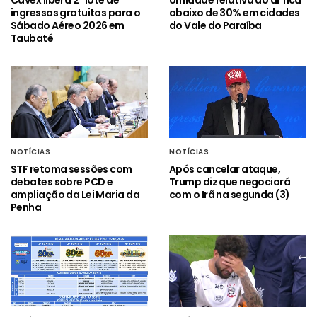
Cavex libera 2º lote de
Umidade relativa do ar fica
ingressos gratuitos para o
abaixo de 30% em cidades
Sábado Aéreo 2026 em
do Vale do Paraíba
Taubaté
NOTÍCIAS
NOTÍCIAS
STF retoma sessões com
Após cancelar ataque,
debates sobre PCD e
Trump diz que negociará
ampliação da Lei Maria da
com o Irã na segunda (3)
Penha