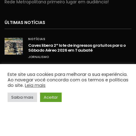
Rede Metropolitana primeiro lugar em audiência!
ÚLTIMAS NOTÍCIAS
NOTÍCIAS
Cavex libera 2º lote de ingressos gratuitos para o
Sábado Aéreo 2026 em Taubaté
JORNALISMO
NOTÍCIAS
Umidade relativa do ar fica abaixo de 30% em
Este site usa cookies para melhorar a sua experiência.
cidades do Vale do Paraíba
Ao navegar você concorda com os termos e políticas
do site.
Leia mais
JORNALISMO
NOTÍCIAS
Saiba mais
Aceitar
STF retoma sessões com debates sobre PCD e
ampliação da Lei Maria da Penha
JORNALISMO
TOP HITS