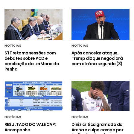
NOTÍCIAS
NOTÍCIAS
STF retoma sessões com
Após cancelar ataque,
debates sobre PCD e
Trump diz que negociará
ampliação da Lei Maria da
com o Irã na segunda (3)
Penha
NOTÍCIAS
NOTÍCIAS
RESULTADO DO VALE CAP:
Diniz critica gramado da
Acompanhe
Arena e culpa campo por