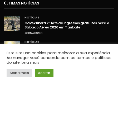
ÚLTIMAS NOTÍCIAS
NOTÍCIAS
Cavex libera 2º lote de ingressos gratuitos para o
Sábado Aéreo 2026 em Taubaté
JORNALISMO
NOTÍCIAS
Umidade relativa do ar fica abaixo de 30% em
cidades do Vale do Paraíba
Este site usa cookies para melhorar a sua experiência.
Ao navegar você concorda com os termos e políticas
JORNALISMO
do site.
Leia mais
NOTÍCIAS
STF retoma sessões com debates sobre PCD e
Saiba mais
Aceitar
ampliação da Lei Maria da Penha
JORNALISMO
TOP HITS