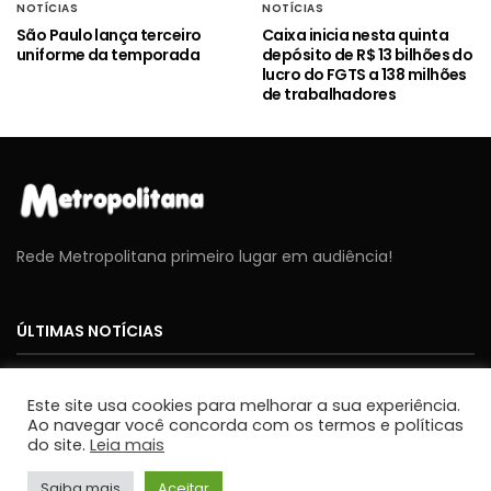
NOTÍCIAS
NOTÍCIAS
São Paulo lança terceiro
Caixa inicia nesta quinta
uniforme da temporada
depósito de R$ 13 bilhões do
lucro do FGTS a 138 milhões
de trabalhadores
Rede Metropolitana primeiro lugar em audiência!
ÚLTIMAS NOTÍCIAS
NOTÍCIAS
Este site usa cookies para melhorar a sua experiência.
Cavex libera 2º lote de ingressos gratuitos para o
Ao navegar você concorda com os termos e políticas
Sábado Aéreo 2026 em Taubaté
do site.
Leia mais
JORNALISMO
Saiba mais
Aceitar