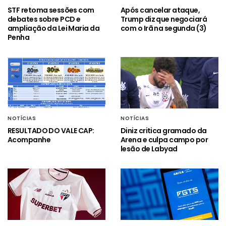
STF retoma sessões com
Após cancelar ataque,
debates sobre PCD e
Trump diz que negociará
ampliação da Lei Maria da
com o Irã na segunda (3)
Penha
NOTÍCIAS
NOTÍCIAS
RESULTADO DO VALE CAP:
Diniz critica gramado da
Acompanhe
Arena e culpa campo por
lesão de Labyad