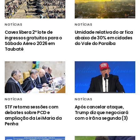
NOTÍCIAS
NOTÍCIAS
Cavex libera 2º lote de
Umidade relativa do ar fica
ingressos gratuitos para o
abaixo de 30% em cidades
Sábado Aéreo 2026 em
do Vale do Paraíba
Taubaté
NOTÍCIAS
NOTÍCIAS
STF retoma sessões com
Após cancelar ataque,
debates sobre PCD e
Trump diz que negociará
ampliação da Lei Maria da
com o Irã na segunda (3)
Penha