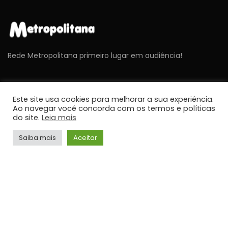
Rede Metropolitana primeiro lugar em audiência!
ÚLTIMAS NOTÍCIAS
Este site usa cookies para melhorar a sua experiência.
Ao navegar você concorda com os termos e políticas
do site.
Leia mais
NOTÍCIAS
Cavex libera 2º lote de ingressos gratuitos para o
Sábado Aéreo 2026 em Taubaté
Saiba mais
Aceitar
JORNALISMO
NOTÍCIAS
Umidade relativa do ar fica abaixo de 30% em
cidades do Vale do Paraíba
JORNALISMO
NOTÍCIAS
STF retoma sessões com debates sobre PCD e