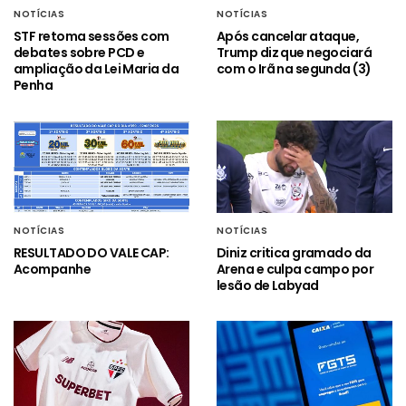
NOTÍCIAS
NOTÍCIAS
STF retoma sessões com
Após cancelar ataque,
debates sobre PCD e
Trump diz que negociará
ampliação da Lei Maria da
com o Irã na segunda (3)
Penha
NOTÍCIAS
NOTÍCIAS
RESULTADO DO VALE CAP:
Diniz critica gramado da
Acompanhe
Arena e culpa campo por
lesão de Labyad