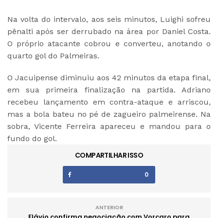
Na volta do intervalo, aos seis minutos, Luighi sofreu
pênalti após ser derrubado na área por Daniel Costa.
O próprio atacante cobrou e converteu, anotando o
quarto gol do Palmeiras.
O Jacuipense diminuiu aos 42 minutos da etapa final,
em sua primeira finalização na partida. Adriano
recebeu lançamento em contra-ataque e arriscou,
mas a bola bateu no pé de zagueiro palmeirense. Na
sobra, Vicente Ferreira apareceu e mandou para o
fundo do gol.
COMPARTILHAR ISSO
0
ANTERIOR
Flávio confirma negociação com Vorcaro para