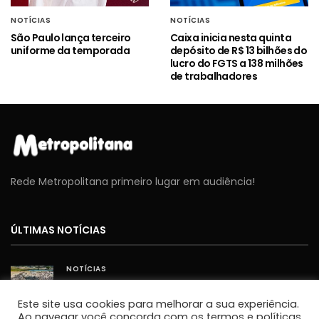
NOTÍCIAS
NOTÍCIAS
São Paulo lança terceiro
Caixa inicia nesta quinta
uniforme da temporada
depósito de R$ 13 bilhões do
lucro do FGTS a 138 milhões
de trabalhadores
Rede Metropolitana primeiro lugar em audiência!
ÚLTIMAS NOTÍCIAS
NOTÍCIAS
Cavex libera 2º lote de ingressos gratuitos para o
Sábado Aéreo 2026 em Taubaté
Este site usa cookies para melhorar a sua experiência.
JORNALISMO
Ao navegar você concorda com os termos e políticas