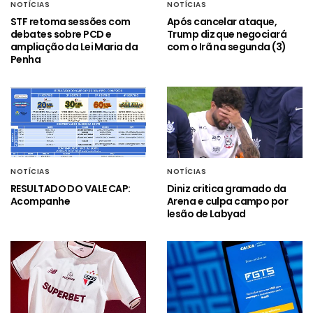
NOTÍCIAS
NOTÍCIAS
STF retoma sessões com
Após cancelar ataque,
debates sobre PCD e
Trump diz que negociará
ampliação da Lei Maria da
com o Irã na segunda (3)
Penha
NOTÍCIAS
NOTÍCIAS
RESULTADO DO VALE CAP:
Diniz critica gramado da
Acompanhe
Arena e culpa campo por
lesão de Labyad