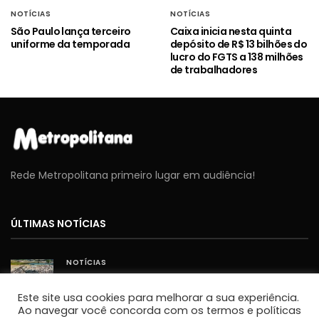
NOTÍCIAS
NOTÍCIAS
São Paulo lança terceiro
Caixa inicia nesta quinta
uniforme da temporada
depósito de R$ 13 bilhões do
lucro do FGTS a 138 milhões
de trabalhadores
Rede Metropolitana primeiro lugar em audiência!
ÚLTIMAS NOTÍCIAS
NOTÍCIAS
Cavex libera 2º lote de ingressos gratuitos para o
Sábado Aéreo 2026 em Taubaté
Este site usa cookies para melhorar a sua experiência.
JORNALISMO
Ao navegar você concorda com os termos e políticas