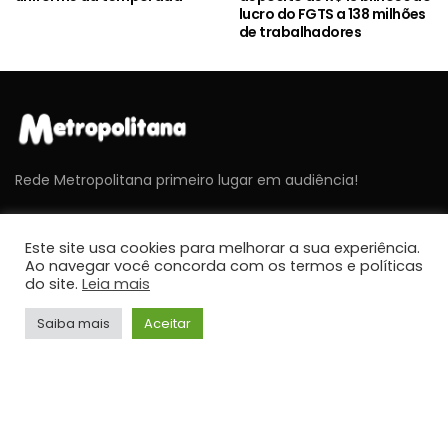
lucro do FGTS a 138 milhões
de trabalhadores
Rede Metropolitana primeiro lugar em audiência!
Este site usa cookies para melhorar a sua experiência.
ÚLTIMAS NOTÍCIAS
Ao navegar você concorda com os termos e políticas
do site.
Leia mais
NOTÍCIAS
Saiba mais
Aceitar
Cavex libera 2º lote de ingressos gratuitos para o
Sábado Aéreo 2026 em Taubaté
JORNALISMO
NOTÍCIAS
Umidade relativa do ar fica abaixo de 30% em
cidades do Vale do Paraíba