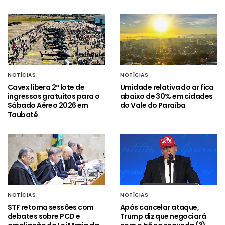
NOTÍCIAS
NOTÍCIAS
Cavex libera 2º lote de
Umidade relativa do ar fica
ingressos gratuitos para o
abaixo de 30% em cidades
Sábado Aéreo 2026 em
do Vale do Paraíba
Taubaté
NOTÍCIAS
NOTÍCIAS
STF retoma sessões com
Após cancelar ataque,
debates sobre PCD e
Trump diz que negociará