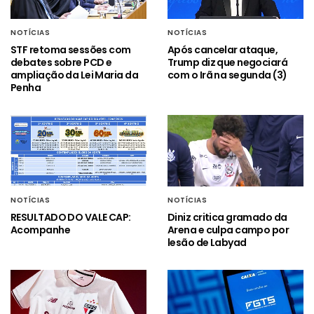
NOTÍCIAS
NOTÍCIAS
STF retoma sessões com
Após cancelar ataque,
debates sobre PCD e
Trump diz que negociará
ampliação da Lei Maria da
com o Irã na segunda (3)
Penha
NOTÍCIAS
NOTÍCIAS
RESULTADO DO VALE CAP:
Diniz critica gramado da
Acompanhe
Arena e culpa campo por
lesão de Labyad