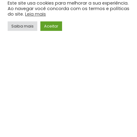
Este site usa cookies para melhorar a sua experiência.
JORNALISMO
Ao navegar você concorda com os termos e políticas
do site.
Leia mais
NOTÍCIAS
Umidade relativa do ar fica abaixo de 30% em
Saiba mais
Aceitar
cidades do Vale do Paraíba
JORNALISMO
NOTÍCIAS
STF retoma sessões com debates sobre PCD e
ampliação da Lei Maria da Penha
JORNALISMO
TOP HITS