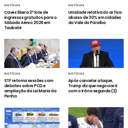
NOTÍCIAS
NOTÍCIAS
Cavex libera 2º lote de
Umidade relativa do ar fica
ingressos gratuitos para o
abaixo de 30% em cidades
Sábado Aéreo 2026 em
do Vale do Paraíba
Taubaté
NOTÍCIAS
NOTÍCIAS
STF retoma sessões com
Após cancelar ataque,
debates sobre PCD e
Trump diz que negociará
ampliação da Lei Maria da
com o Irã na segunda (3)
Penha