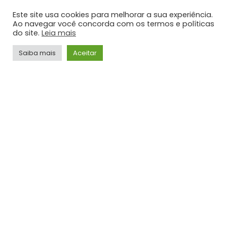
TOP HITS
Este site usa cookies para melhorar a sua experiência.
Ao navegar você concorda com os termos e políticas
do site.
Leia mais
Saiba mais
Aceitar
VÍDEOS
Gusttavo Lima – Frases Tão Doídas (Embaixador
Acústico in Greece)
ADMIN
SIGA-NOS