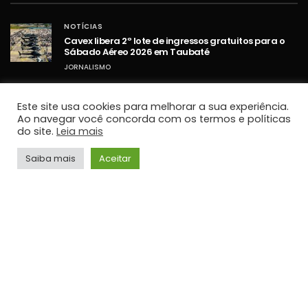
NOTÍCIAS
Cavex libera 2º lote de ingressos gratuitos para o
Sábado Aéreo 2026 em Taubaté
JORNALISMO
NOTÍCIAS
Umidade relativa do ar fica abaixo de 30% em
Este site usa cookies para melhorar a sua experiência.
cidades do Vale do Paraíba
Ao navegar você concorda com os termos e políticas
do site.
Leia mais
JORNALISMO
NOTÍCIAS
Saiba mais
Aceitar
STF retoma sessões com debates sobre PCD e
ampliação da Lei Maria da Penha
JORNALISMO
TOP HITS