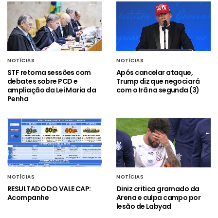
NOTÍCIAS
NOTÍCIAS
STF retoma sessões com
Após cancelar ataque,
debates sobre PCD e
Trump diz que negociará
ampliação da Lei Maria da
com o Irã na segunda (3)
Penha
NOTÍCIAS
NOTÍCIAS
RESULTADO DO VALE CAP:
Diniz critica gramado da
Acompanhe
Arena e culpa campo por
lesão de Labyad