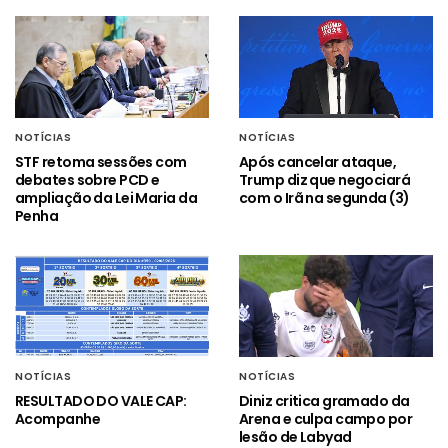
NOTÍCIAS
NOTÍCIAS
STF retoma sessões com
Após cancelar ataque,
debates sobre PCD e
Trump diz que negociará
ampliação da Lei Maria da
com o Irã na segunda (3)
Penha
NOTÍCIAS
NOTÍCIAS
RESULTADO DO VALE CAP:
Diniz critica gramado da
Acompanhe
Arena e culpa campo por
lesão de Labyad