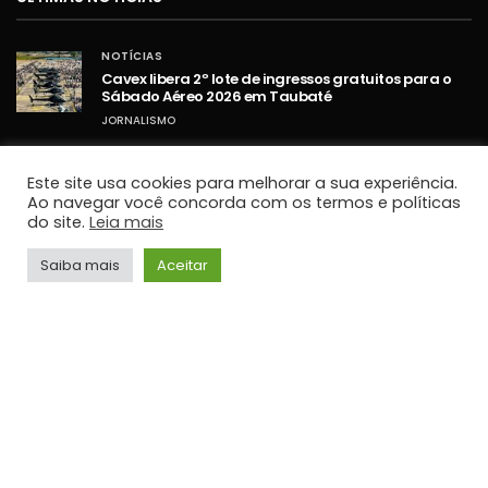
NOTÍCIAS
Cavex libera 2º lote de ingressos gratuitos para o
Sábado Aéreo 2026 em Taubaté
JORNALISMO
NOTÍCIAS
Umidade relativa do ar fica abaixo de 30% em
Este site usa cookies para melhorar a sua experiência.
cidades do Vale do Paraíba
Ao navegar você concorda com os termos e políticas
do site.
Leia mais
JORNALISMO
NOTÍCIAS
Saiba mais
Aceitar
STF retoma sessões com debates sobre PCD e
ampliação da Lei Maria da Penha
JORNALISMO
TOP HITS