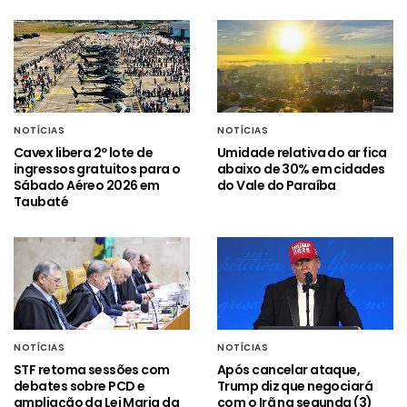
NOTÍCIAS
NOTÍCIAS
Cavex libera 2º lote de
Umidade relativa do ar fica
ingressos gratuitos para o
abaixo de 30% em cidades
Sábado Aéreo 2026 em
do Vale do Paraíba
Taubaté
NOTÍCIAS
NOTÍCIAS
STF retoma sessões com
Após cancelar ataque,
debates sobre PCD e
Trump diz que negociará
ampliação da Lei Maria da
com o Irã na segunda (3)