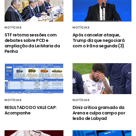
NOTÍCIAS
NOTÍCIAS
STF retoma sessões com
Após cancelar ataque,
debates sobre PCD e
Trump diz que negociará
ampliação da Lei Maria da
com o Irã na segunda (3)
Penha
NOTÍCIAS
NOTÍCIAS
RESULTADO DO VALE CAP:
Diniz critica gramado da
Acompanhe
Arena e culpa campo por
lesão de Labyad