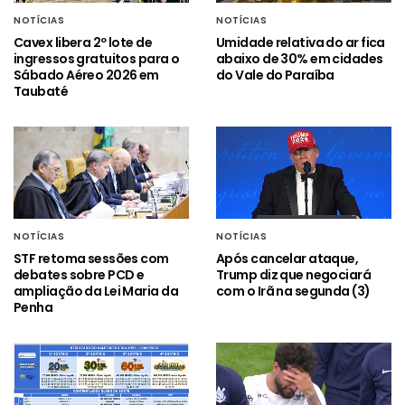
NOTÍCIAS
NOTÍCIAS
Cavex libera 2º lote de
Umidade relativa do ar fica
ingressos gratuitos para o
abaixo de 30% em cidades
Sábado Aéreo 2026 em
do Vale do Paraíba
Taubaté
NOTÍCIAS
NOTÍCIAS
STF retoma sessões com
Após cancelar ataque,
debates sobre PCD e
Trump diz que negociará
ampliação da Lei Maria da
com o Irã na segunda (3)
Penha