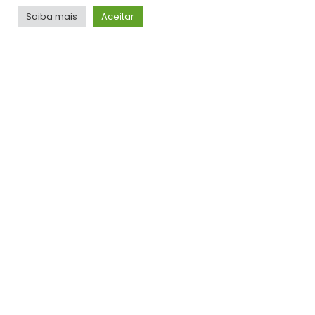
TOP HITS
Saiba mais
Aceitar
VÍDEOS
Gusttavo Lima – Frases Tão Doídas (Embaixador
Acústico in Greece)
ADMIN
SIGA-NOS