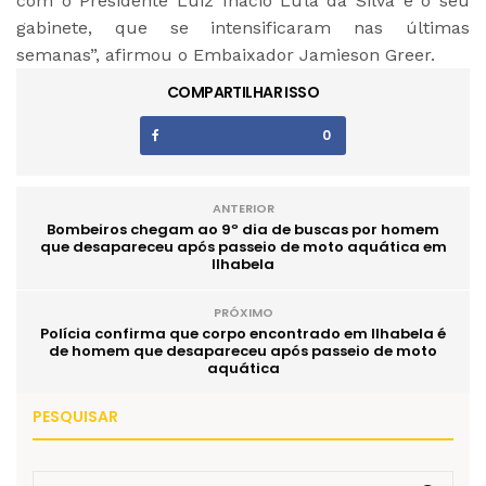
com o Presidente Luiz Inácio Lula da Silva e o seu
gabinete, que se intensificaram nas últimas
semanas”, afirmou o Embaixador Jamieson Greer.
COMPARTILHAR ISSO
0
ANTERIOR
Bombeiros chegam ao 9º dia de buscas por homem
que desapareceu após passeio de moto aquática em
Ilhabela
PRÓXIMO
Polícia confirma que corpo encontrado em Ilhabela é
de homem que desapareceu após passeio de moto
aquática
PESQUISAR