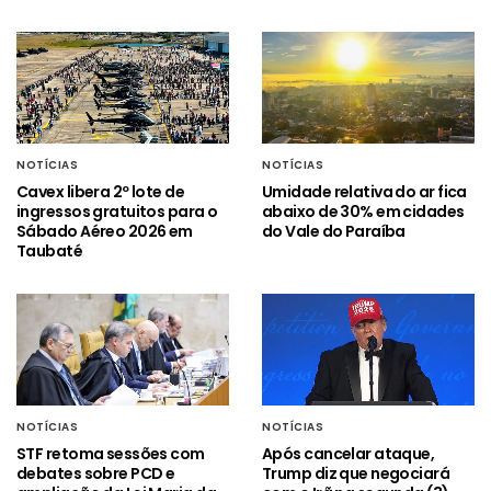
NOTÍCIAS
NOTÍCIAS
Cavex libera 2º lote de
Umidade relativa do ar fica
ingressos gratuitos para o
abaixo de 30% em cidades
Sábado Aéreo 2026 em
do Vale do Paraíba
Taubaté
NOTÍCIAS
NOTÍCIAS
STF retoma sessões com
Após cancelar ataque,
debates sobre PCD e
Trump diz que negociará