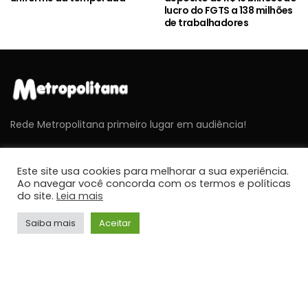
lucro do FGTS a 138 milhões
de trabalhadores
Rede Metropolitana primeiro lugar em audiência!
Este site usa cookies para melhorar a sua experiência.
ÚLTIMAS NOTÍCIAS
Ao navegar você concorda com os termos e políticas
do site.
Leia mais
NOTÍCIAS
Saiba mais
Aceitar
Cavex libera 2º lote de ingressos gratuitos para o
Sábado Aéreo 2026 em Taubaté
JORNALISMO
NOTÍCIAS
Umidade relativa do ar fica abaixo de 30% em
cidades do Vale do Paraíba