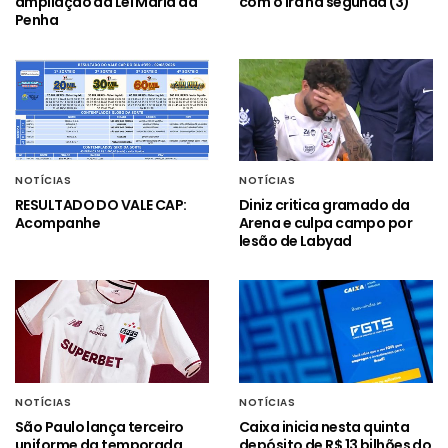
ampliação da Lei Maria da
com o Irã na segunda (3)
Penha
NOTÍCIAS
NOTÍCIAS
RESULTADO DO VALE CAP:
Diniz critica gramado da
Acompanhe
Arena e culpa campo por
lesão de Labyad
NOTÍCIAS
NOTÍCIAS
São Paulo lança terceiro
Caixa inicia nesta quinta
uniforme da temporada
depósito de R$ 13 bilhões do