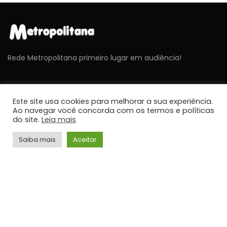
Rede Metropolitana primeiro lugar em audiência!
ÚLTIMAS NOTÍCIAS
Este site usa cookies para melhorar a sua experiência.
Ao navegar você concorda com os termos e políticas
do site.
Leia mais
NOTÍCIAS
Cavex libera 2º lote de ingressos gratuitos para o
Sábado Aéreo 2026 em Taubaté
Saiba mais
Aceitar
JORNALISMO
NOTÍCIAS
Umidade relativa do ar fica abaixo de 30% em
cidades do Vale do Paraíba
JORNALISMO
NOTÍCIAS
STF retoma sessões com debates sobre PCD e