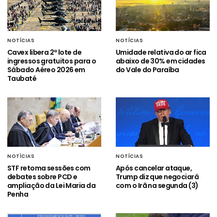
NOTÍCIAS
NOTÍCIAS
Cavex libera 2º lote de
Umidade relativa do ar fica
ingressos gratuitos para o
abaixo de 30% em cidades
Sábado Aéreo 2026 em
do Vale do Paraíba
Taubaté
NOTÍCIAS
NOTÍCIAS
STF retoma sessões com
Após cancelar ataque,
debates sobre PCD e
Trump diz que negociará
ampliação da Lei Maria da
com o Irã na segunda (3)
Penha