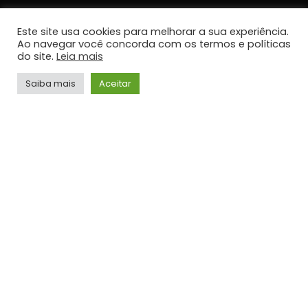
TOP HITS
Este site usa cookies para melhorar a sua experiência.
Ao navegar você concorda com os termos e políticas
do site.
Leia mais
Saiba mais
Aceitar
VÍDEOS
Gusttavo Lima – Frases Tão Doídas (Embaixador
Acústico in Greece)
ADMIN