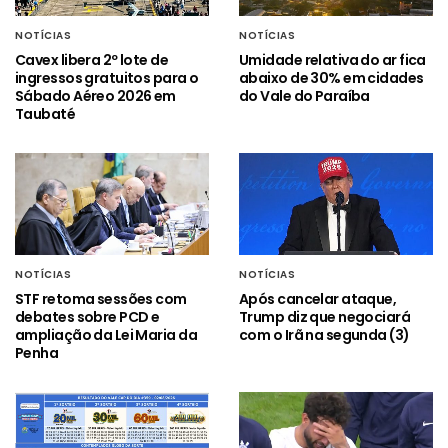
NOTÍCIAS
NOTÍCIAS
Cavex libera 2º lote de
Umidade relativa do ar fica
ingressos gratuitos para o
abaixo de 30% em cidades
Sábado Aéreo 2026 em
do Vale do Paraíba
Taubaté
NOTÍCIAS
NOTÍCIAS
STF retoma sessões com
Após cancelar ataque,
debates sobre PCD e
Trump diz que negociará
ampliação da Lei Maria da
com o Irã na segunda (3)
Penha