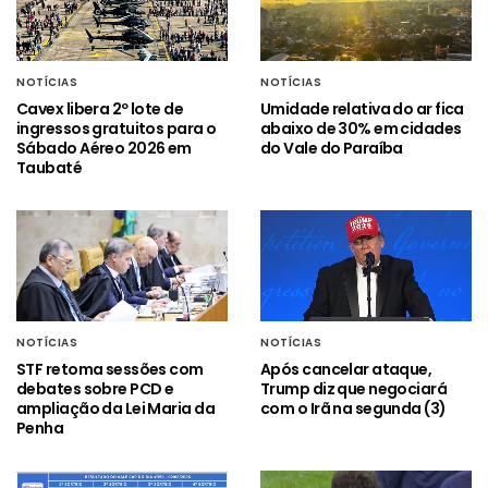
NOTÍCIAS
NOTÍCIAS
Cavex libera 2º lote de
Umidade relativa do ar fica
ingressos gratuitos para o
abaixo de 30% em cidades
Sábado Aéreo 2026 em
do Vale do Paraíba
Taubaté
NOTÍCIAS
NOTÍCIAS
STF retoma sessões com
Após cancelar ataque,
debates sobre PCD e
Trump diz que negociará
ampliação da Lei Maria da
com o Irã na segunda (3)
Penha