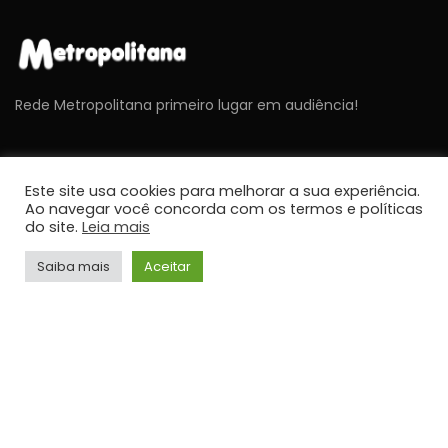
Rede Metropolitana primeiro lugar em audiência!
ÚLTIMAS NOTÍCIAS
Este site usa cookies para melhorar a sua experiência.
Ao navegar você concorda com os termos e políticas
do site.
Leia mais
NOTÍCIAS
Cavex libera 2º lote de ingressos gratuitos para o
Sábado Aéreo 2026 em Taubaté
Saiba mais
Aceitar
JORNALISMO
NOTÍCIAS
Umidade relativa do ar fica abaixo de 30% em
cidades do Vale do Paraíba
JORNALISMO
NOTÍCIAS
STF retoma sessões com debates sobre PCD e