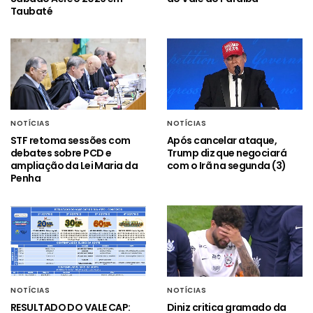
Taubaté
NOTÍCIAS
NOTÍCIAS
STF retoma sessões com
Após cancelar ataque,
debates sobre PCD e
Trump diz que negociará
ampliação da Lei Maria da
com o Irã na segunda (3)
Penha
NOTÍCIAS
NOTÍCIAS
RESULTADO DO VALE CAP:
Diniz critica gramado da