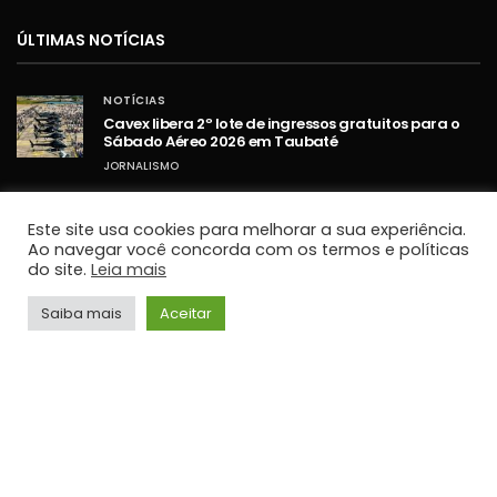
ÚLTIMAS NOTÍCIAS
NOTÍCIAS
Cavex libera 2º lote de ingressos gratuitos para o
Sábado Aéreo 2026 em Taubaté
JORNALISMO
NOTÍCIAS
Umidade relativa do ar fica abaixo de 30% em
Este site usa cookies para melhorar a sua experiência.
cidades do Vale do Paraíba
Ao navegar você concorda com os termos e políticas
do site.
Leia mais
JORNALISMO
NOTÍCIAS
Saiba mais
Aceitar
STF retoma sessões com debates sobre PCD e
ampliação da Lei Maria da Penha
JORNALISMO
TOP HITS