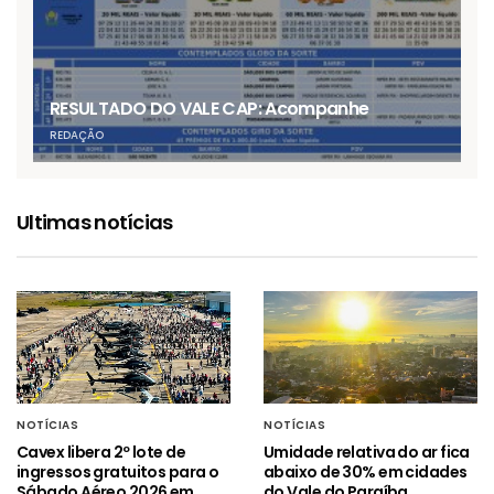
RESULTADO DO VALE CAP: Acompanhe
REDAÇÃO
Ultimas notícias
NOTÍCIAS
NOTÍCIAS
Cavex libera 2º lote de
Umidade relativa do ar fica
ingressos gratuitos para o
abaixo de 30% em cidades
Sábado Aéreo 2026 em
do Vale do Paraíba