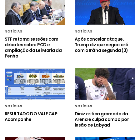
NOTÍCIAS
NOTÍCIAS
STF retoma sessões com
Após cancelar ataque,
debates sobre PCD e
Trump diz que negociará
ampliação da Lei Maria da
com o Irã na segunda (3)
Penha
NOTÍCIAS
NOTÍCIAS
RESULTADO DO VALE CAP:
Diniz critica gramado da
Acompanhe
Arena e culpa campo por
lesão de Labyad