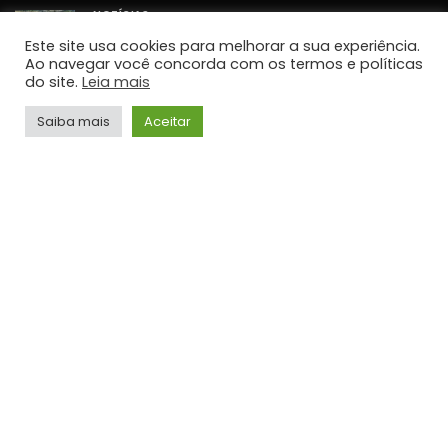
NOTÍCIAS
Cavex libera 2º lote de ingressos gratuitos para o
Este site usa cookies para melhorar a sua experiência.
Sábado Aéreo 2026 em Taubaté
Ao navegar você concorda com os termos e políticas
JORNALISMO
do site.
Leia mais
NOTÍCIAS
Saiba mais
Aceitar
Umidade relativa do ar fica abaixo de 30% em
cidades do Vale do Paraíba
JORNALISMO
NOTÍCIAS
STF retoma sessões com debates sobre PCD e
ampliação da Lei Maria da Penha
JORNALISMO
TOP HITS