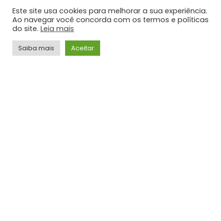
STF retoma sessões com debates sobre PCD e
Este site usa cookies para melhorar a sua experiência.
ampliação da Lei Maria da Penha
Ao navegar você concorda com os termos e políticas
JORNALISMO
do site.
Leia mais
TOP HITS
Saiba mais
Aceitar
VÍDEOS
Gusttavo Lima – Frases Tão Doídas (Embaixador
Acústico in Greece)