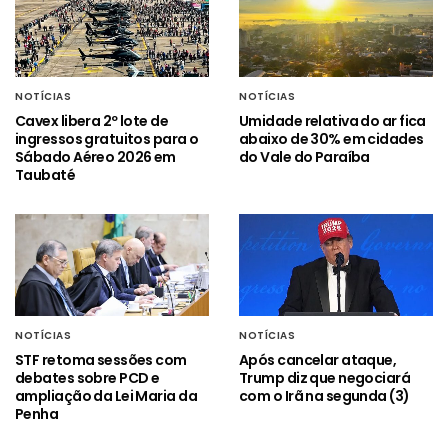
NOTÍCIAS
NOTÍCIAS
Cavex libera 2º lote de
Umidade relativa do ar fica
ingressos gratuitos para o
abaixo de 30% em cidades
Sábado Aéreo 2026 em
do Vale do Paraíba
Taubaté
NOTÍCIAS
NOTÍCIAS
STF retoma sessões com
Após cancelar ataque,
debates sobre PCD e
Trump diz que negociará
ampliação da Lei Maria da
com o Irã na segunda (3)
Penha