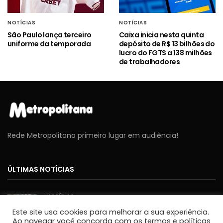
NOTÍCIAS
NOTÍCIAS
São Paulo lança terceiro
Caixa inicia nesta quinta
uniforme da temporada
depósito de R$ 13 bilhões do
lucro do FGTS a 138 milhões
de trabalhadores
Rede Metropolitana primeiro lugar em audiência!
ÚLTIMAS NOTÍCIAS
NOTÍCIAS
Cavex libera 2º lote de ingressos gratuitos para o
Este site usa cookies para melhorar a sua experiência.
Sábado Aéreo 2026 em Taubaté
Ao navegar você concorda com os termos e políticas