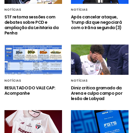
NOTÍCIAS
NOTÍCIAS
STF retoma sessões com
Após cancelar ataque,
debates sobre PCD e
Trump diz que negociará
ampliação da Lei Maria da
com o Irã na segunda (3)
Penha
NOTÍCIAS
NOTÍCIAS
RESULTADO DO VALE CAP:
Diniz critica gramado da
Acompanhe
Arena e culpa campo por
lesão de Labyad