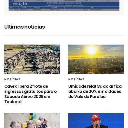
REDAÇÃO
Ultimas notícias
NOTÍCIAS
NOTÍCIAS
Cavex libera 2º lote de
Umidade relativa do ar fica
ingressos gratuitos para o
abaixo de 30% em cidades
Sábado Aéreo 2026 em
do Vale do Paraíba
Taubaté