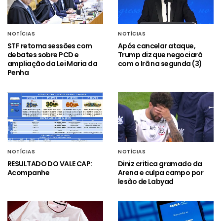
NOTÍCIAS
NOTÍCIAS
STF retoma sessões com
Após cancelar ataque,
debates sobre PCD e
Trump diz que negociará
ampliação da Lei Maria da
com o Irã na segunda (3)
Penha
NOTÍCIAS
NOTÍCIAS
RESULTADO DO VALE CAP:
Diniz critica gramado da
Acompanhe
Arena e culpa campo por
lesão de Labyad