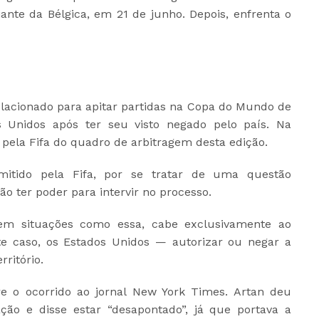
iante da Bélgica, em 21 de junho. Depois, enfrenta o
elacionado para apitar partidas na Copa do Mundo de
s Unidos após ter seu visto negado pelo país. Na
o pela Fifa do quadro de arbitragem desta edição.
tido pela Fifa, por se tratar de uma questão
ão ter poder para intervir no processo.
em situações como essa, cabe exclusivamente ao
te caso, os Estados Unidos — autorizar ou negar a
ritório.
re o ocorrido ao jornal New York Times. Artan deu
ação e disse estar “desapontado”, já que portava a