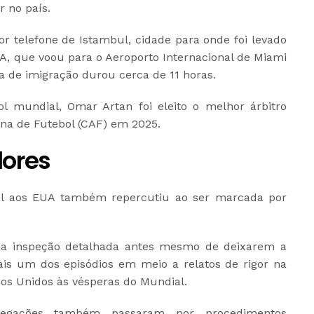
 no país.
or telefone de Istambul, cidade para onde foi levado
A, que voou para o Aeroporto Internacional de Miami
ta de imigração durou cerca de 11 horas.
ol mundial, Omar Artan foi eleito o melhor árbitro
ana de Futebol (CAF) em 2025.
dores
al aos EUA também repercutiu ao ser marcada por
ma inspeção detalhada antes mesmo de deixarem a
is um dos episódios em meio a relatos de rigor na
dos Unidos às vésperas do Mundial.
legações também passaram por procedimentos