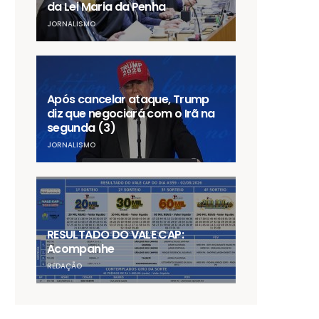
da Lei Maria da Penha
JORNALISMO
Após cancelar ataque, Trump
diz que negociará com o Irã na
segunda (3)
JORNALISMO
RESULTADO DO VALE CAP:
Acompanhe
REDAÇÃO