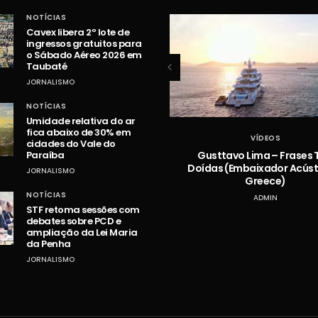
NOTÍCIAS
Cavex libera 2º lote de
ingressos gratuitos para
o Sábado Aéreo 2026 em
Taubaté
JORNALISMO
NOTÍCIAS
Umidade relativa do ar
fica abaixo de 30% em
VÍDEOS
VÍDEOS
cidades do Vale do
Hugo e Guilherme – Vazou na
Gusttavo Lima – Frases 
Paraíba
Braquiara
Doídas (Embaixador Acústi
JORNALISMO
Greece)
ADMIN
NOTÍCIAS
ADMIN
STF retoma sessões com
debates sobre PCD e
ampliação da Lei Maria
da Penha
JORNALISMO