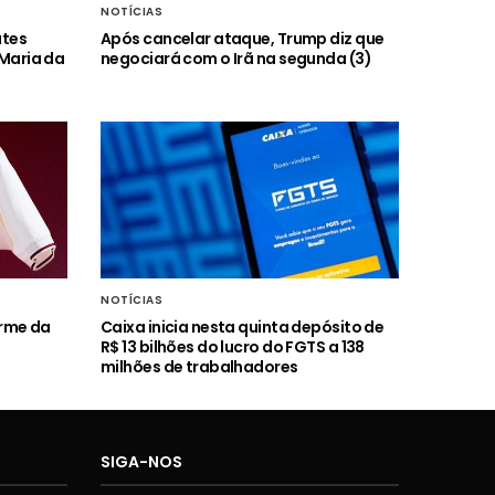
NOTÍCIAS
ates
Após cancelar ataque, Trump diz que
 Maria da
negociará com o Irã na segunda (3)
NOTÍCIAS
orme da
Caixa inicia nesta quinta depósito de
R$ 13 bilhões do lucro do FGTS a 138
milhões de trabalhadores
SIGA-NOS