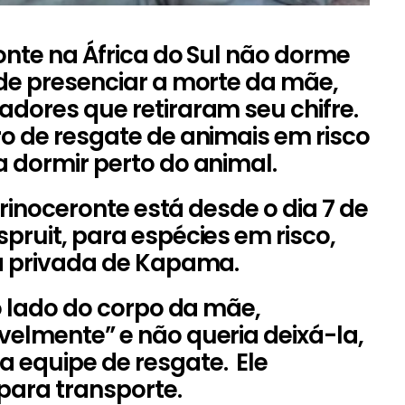
onte na África do Sul não dorme
de presenciar a morte da mãe,
dores que retiraram seu chifre.
o de resgate de animais em risco
 dormir perto do animal.
o rinoceronte está desde o dia 7 de
pruit, para espécies em risco,
va privada de Kapama.
o lado do corpo da mãe,
elmente” e não queria deixá-la,
equipe de resgate. Ele
para transporte.