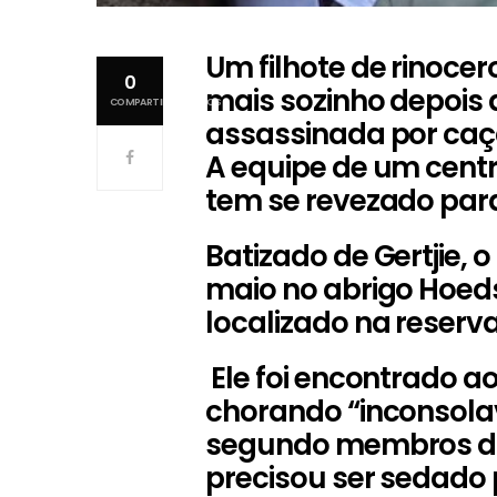
Um filhote de rinocer
0
mais sozinho depois 
COMPARTILHAMENTOS
assassinada por caça
A equipe de um centr
tem se revezado para
Batizado de Gertjie, 
maio no abrigo Hoeds
localizado na reser
Ele foi encontrado a
chorando “inconsolav
segundo membros da 
precisou ser sedado 