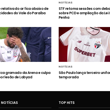
NOTÍCIAS
relativa do ar fica abaixo de
STF retoma sessões com deb
idades do Vale do Paraíba
sobre PCD e ampliação da Lei
Penha
NOTÍCIAS
itica gramado da Arena e culpa
São Paulo lança terceiro unif
or lesão de Labyad
temporada
 NOTÍCIAS
TOP HITS