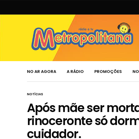
NO AR AGORA
A RÁDIO
PROMOÇÕES
NO
NOTÍCIAS
Após mãe ser morta,
rinoceronte só do
cuidador.