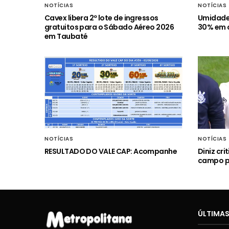
NOTÍCIAS
NOTÍCIAS
Cavex libera 2º lote de ingressos
Umidade 
gratuitos para o Sábado Aéreo 2026
30% em c
em Taubaté
NOTÍCIAS
NOTÍCIAS
RESULTADO DO VALE CAP: Acompanhe
Diniz cr
campo p
ÚLTIMAS