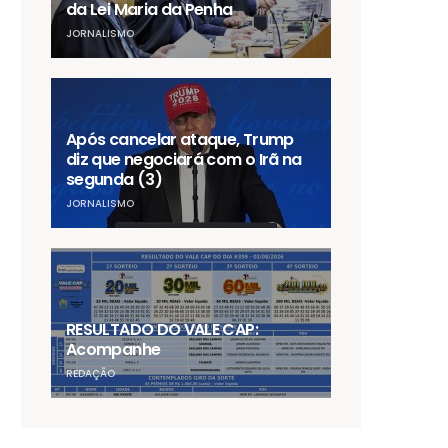
da Lei Maria da Penha
JORNALISMO
Após cancelar ataque, Trump
diz que negociará com o Irã na
segunda (3)
JORNALISMO
RESULTADO DO VALE CAP:
Acompanhe
REDAÇÃO