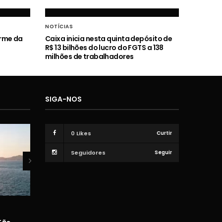
NOTÍCIAS
orme da
Caixa inicia nesta quinta depósito de
R$ 13 bilhões do lucro do FGTS a 138
milhões de trabalhadores
SIGA-NOS
0
Likes
Curtir
Seguidores
Seguir
VÍDEOS