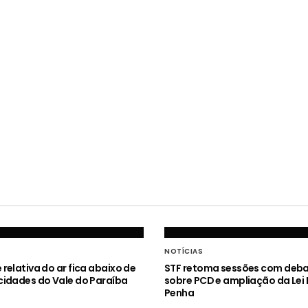
NOTÍCIAS
relativa do ar fica abaixo de
STF retoma sessões com deb
idades do Vale do Paraíba
sobre PCD e ampliação da Lei
Penha