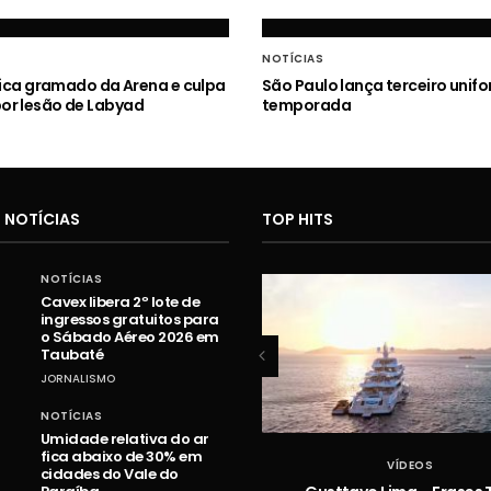
NOTÍCIAS
itica gramado da Arena e culpa
São Paulo lança terceiro unif
or lesão de Labyad
temporada
 NOTÍCIAS
TOP HITS
NOTÍCIAS
Cavex libera 2º lote de
ingressos gratuitos para
o Sábado Aéreo 2026 em
Taubaté
JORNALISMO
NOTÍCIAS
Umidade relativa do ar
fica abaixo de 30% em
VÍDEOS
VÍDEOS
cidades do Vale do