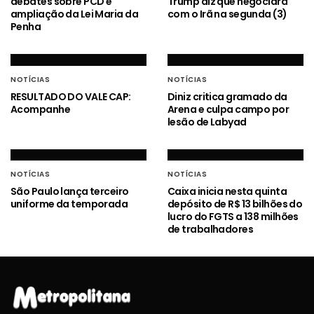
debates sobre PCD e
Trump diz que negociará
ampliação da Lei Maria da
com o Irã na segunda (3)
Penha
NOTÍCIAS
NOTÍCIAS
RESULTADO DO VALE CAP:
Diniz critica gramado da
Acompanhe
Arena e culpa campo por
lesão de Labyad
NOTÍCIAS
NOTÍCIAS
São Paulo lança terceiro
Caixa inicia nesta quinta
uniforme da temporada
depósito de R$ 13 bilhões do
lucro do FGTS a 138 milhões
de trabalhadores