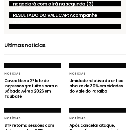
negociará com o Irã na segunda (3)
JORNALISMO
RESULTADO DO VALE CAP: Acompanhe
REDAÇÃO
Ultimas notícias
NOTÍCIAS
NOTÍCIAS
Cavex libera 2º lote de
Umidade relativa do ar fica
ingressos gratuitos para o
abaixo de 30% em cidades
Sábado Aéreo 2026 em
do Vale do Paraíba
Taubaté
NOTÍCIAS
NOTÍCIAS
STF retoma sessões com
Após cancelar ataque,