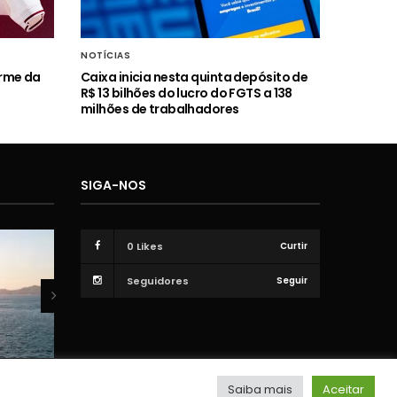
NOTÍCIAS
orme da
Caixa inicia nesta quinta depósito de
R$ 13 bilhões do lucro do FGTS a 138
milhões de trabalhadores
SIGA-NOS
0
Likes
Curtir
Seguidores
Seguir
VÍDEOS
Saiba mais
Aceitar