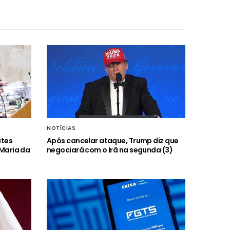
NOTÍCIAS
ates
Após cancelar ataque, Trump diz que
 Maria da
negociará com o Irã na segunda (3)