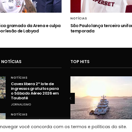
NOTÍCIAS
itica gramado da Arena e culpa
São Paulo lança terceiro unif
or lesão de Labyad
temporada
 NOTÍCIAS
TOP HITS
NOTÍCIAS
Cavex libera 2º lote de
ingressos gratuitos para
o Sábado Aéreo 2026 em
Taubaté
JORNALISMO
NOTÍCIAS
Umidade relativa do ar
fica abaixo de 30% em
o navegar você concorda com os termos e políticas do site.
VÍDEOS
VÍDEOS
cidades do Vale do