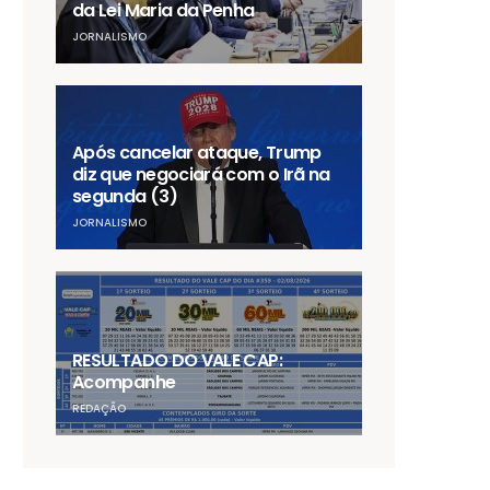
da Lei Maria da Penha
JORNALISMO
Após cancelar ataque, Trump
diz que negociará com o Irã na
segunda (3)
JORNALISMO
RESULTADO DO VALE CAP:
Acompanhe
REDAÇÃO