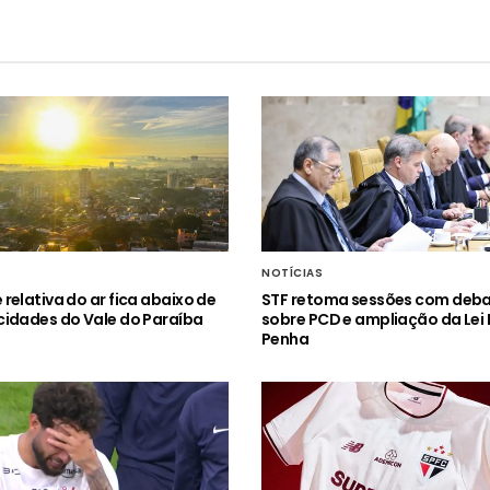
NOTÍCIAS
relativa do ar fica abaixo de
STF retoma sessões com deb
idades do Vale do Paraíba
sobre PCD e ampliação da Lei
Penha