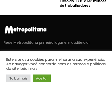
lucro do FGTS a 138 milhões
de trabalhadores
Rede Metropolitana primeiro lugar em audiência!
Este site usa cookies para melhorar a sua experiência.
ÚLTIMAS NOTÍCIAS
Ao navegar você concorda com os termos e políticas
do site.
Leia mais
NOTÍCIAS
Saiba mais
Aceitar
Cavex libera 2º lote de ingressos gratuitos para o
Sábado Aéreo 2026 em Taubaté
JORNALISMO
NOTÍCIAS
Umidade relativa do ar fica abaixo de 30% em
cidades do Vale do Paraíba
JORNALISMO