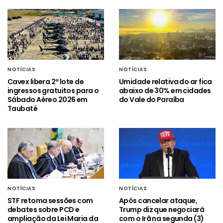
NOTÍCIAS
NOTÍCIAS
Cavex libera 2º lote de
Umidade relativa do ar fica
ingressos gratuitos para o
abaixo de 30% em cidades
Sábado Aéreo 2026 em
do Vale do Paraíba
Taubaté
NOTÍCIAS
NOTÍCIAS
STF retoma sessões com
Após cancelar ataque,
debates sobre PCD e
Trump diz que negociará
ampliação da Lei Maria da
com o Irã na segunda (3)