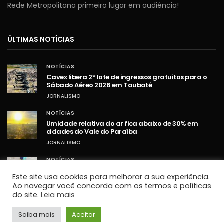
Rede Metropolitana primeiro lugar em audiência!
ÚLTIMAS NOTÍCIAS
NOTÍCIAS
Cavex libera 2º lote de ingressos gratuitos para o
Sábado Aéreo 2026 em Taubaté
JORNALISMO
NOTÍCIAS
Umidade relativa do ar fica abaixo de 30% em
cidades do Vale do Paraíba
JORNALISMO
NOTÍCIAS
STF retoma sessões com debates sobre PCD e
Este site usa cookies para melhorar a sua experiência.
ampliação da Lei Maria da Penha
Ao navegar você concorda com os termos e políticas
JORNALISMO
do site.
Leia mais
TOP HITS
Saiba mais
Aceitar