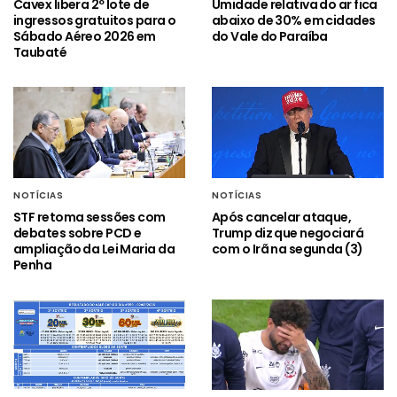
Cavex libera 2º lote de
Umidade relativa do ar fica
ingressos gratuitos para o
abaixo de 30% em cidades
Sábado Aéreo 2026 em
do Vale do Paraíba
Taubaté
NOTÍCIAS
NOTÍCIAS
STF retoma sessões com
Após cancelar ataque,
debates sobre PCD e
Trump diz que negociará
ampliação da Lei Maria da
com o Irã na segunda (3)
Penha