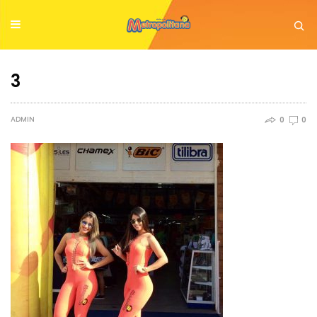
3
ADMIN
0
0