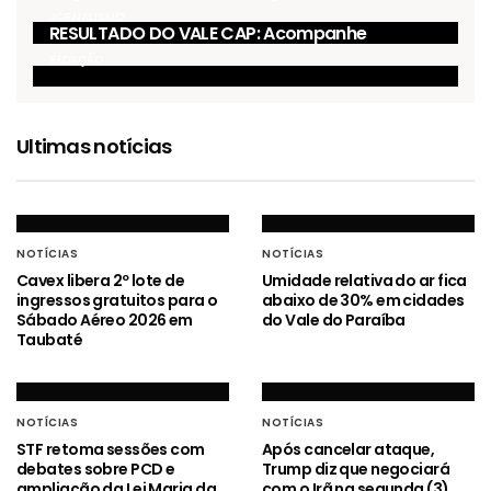
JORNALISMO
RESULTADO DO VALE CAP: Acompanhe
REDAÇÃO
Ultimas notícias
NOTÍCIAS
NOTÍCIAS
Cavex libera 2º lote de
Umidade relativa do ar fica
ingressos gratuitos para o
abaixo de 30% em cidades
Sábado Aéreo 2026 em
do Vale do Paraíba
Taubaté
NOTÍCIAS
NOTÍCIAS
STF retoma sessões com
Após cancelar ataque,
debates sobre PCD e
Trump diz que negociará
ampliação da Lei Maria da
com o Irã na segunda (3)