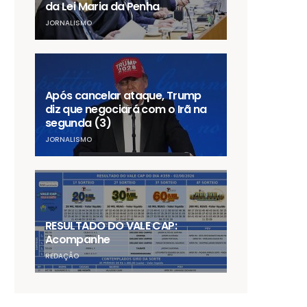
da Lei Maria da Penha
JORNALISMO
Após cancelar ataque, Trump
diz que negociará com o Irã na
segunda (3)
JORNALISMO
RESULTADO DO VALE CAP:
Acompanhe
REDAÇÃO