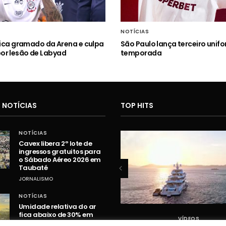
NOTÍCIAS
itica gramado da Arena e culpa
São Paulo lança terceiro unif
or lesão de Labyad
temporada
 NOTÍCIAS
TOP HITS
NOTÍCIAS
Cavex libera 2º lote de
ingressos gratuitos para
o Sábado Aéreo 2026 em
Taubaté
JORNALISMO
NOTÍCIAS
Umidade relativa do ar
fica abaixo de 30% em
VÍDEOS
VÍDEOS
cidades do Vale do