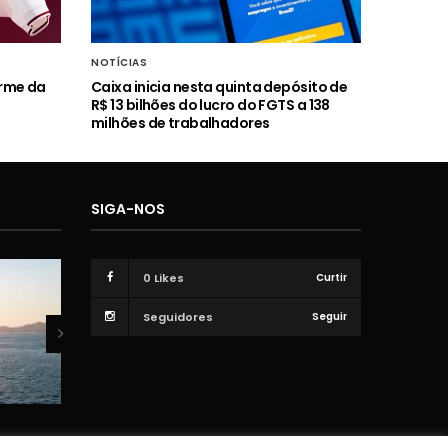
NOTÍCIAS
orme da
Caixa inicia nesta quinta depósito de
R$ 13 bilhões do lucro do FGTS a 138
milhões de trabalhadores
SIGA-NOS
0
Likes
Curtir
Seguidores
Seguir
VÍDEOS