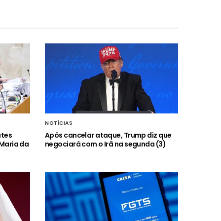
NOTÍCIAS
ates
Após cancelar ataque, Trump diz que
 Maria da
negociará com o Irã na segunda (3)