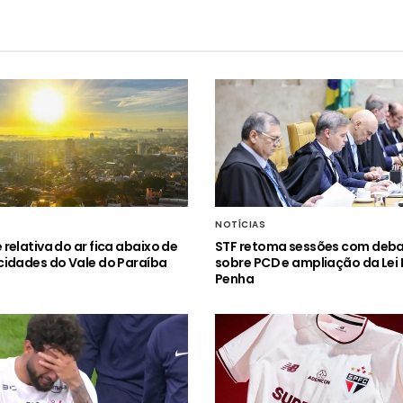
NOTÍCIAS
relativa do ar fica abaixo de
STF retoma sessões com deb
idades do Vale do Paraíba
sobre PCD e ampliação da Lei
Penha