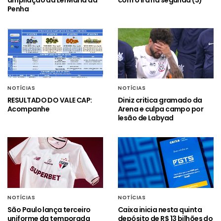
ampliação da Lei Maria da
com o Irã na segunda (3)
Penha
NOTÍCIAS
NOTÍCIAS
RESULTADO DO VALE CAP:
Diniz critica gramado da
Acompanhe
Arena e culpa campo por
lesão de Labyad
NOTÍCIAS
NOTÍCIAS
São Paulo lança terceiro
Caixa inicia nesta quinta
uniforme da temporada
depósito de R$ 13 bilhões do