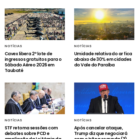
NOTÍCIAS
NOTÍCIAS
Cavex libera 2º lote de
Umidade relativa do ar fica
ingressos gratuitos para o
abaixo de 30% em cidades
Sábado Aéreo 2026 em
do Vale do Paraíba
Taubaté
NOTÍCIAS
NOTÍCIAS
STF retoma sessões com
Após cancelar ataque,
debates sobre PCD e
Trump diz que negociará