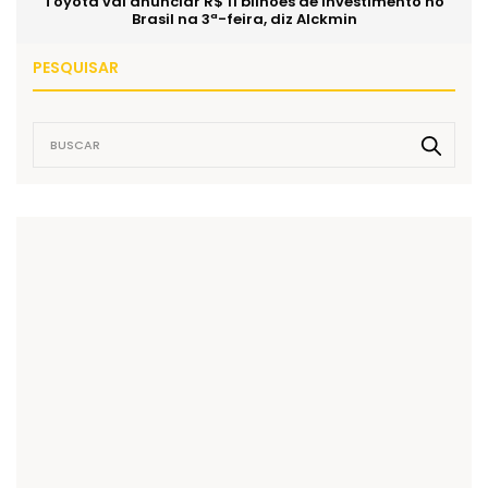
Toyota vai anunciar R$ 11 bilhões de investimento no
Brasil na 3ª-feira, diz Alckmin
PESQUISAR